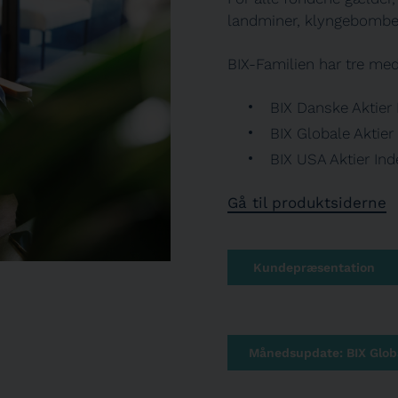
landminer, klyngebomber
BIX-Familien har tre m
BIX Danske Aktier
BIX Globale Aktier
BIX USA Aktier In
Gå til produktsiderne
Kundepræsentation
Månedsupdate: BIX Globa