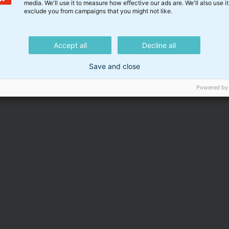
media. We'll use it to measure how effective our ads are. We'll also use it
exclude you from campaigns that you might not like.
Accept all
Decline all
Save and close
Powered by
rige dokumenter
Invest
CI BIX Danske Aktie
18.03.2026