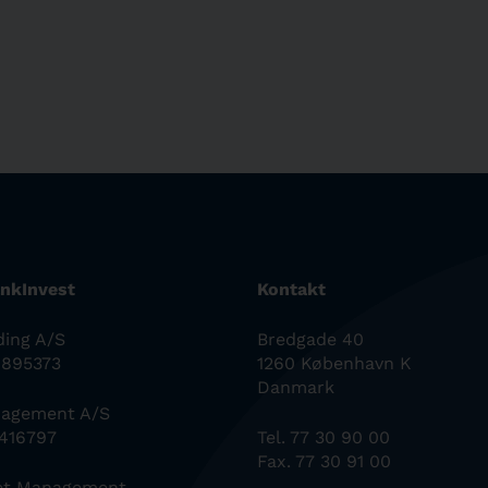
nkInvest
Kontakt
ding A/S
Bredgade 40
0895373
1260 København K
Danmark
nagement A/S
6416797
Tel. 77 30 90 00
Fax. 77 30 91 00
set Management