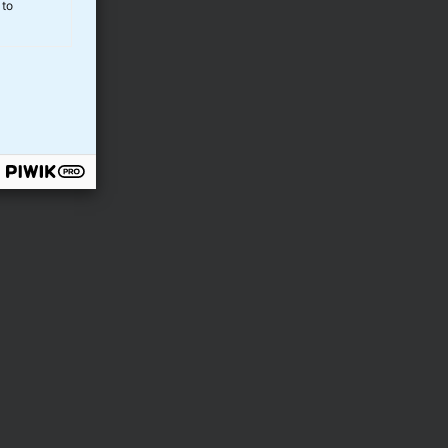
 to
r Indeks A