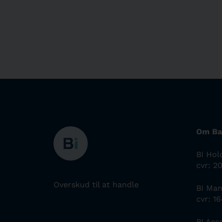
Om Ba
BI Hol
cvr: 2
Overskud til at handle
BI Ma
cvr: 1
BI As