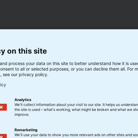
y on this site
and process your data on this site to better understand how it is us
ik over afkast, beholdning og a
onsent to all or selected purposes, or you can decline them all. For 
, see our privacy policy.
licy
Faktaark BIX Dansk
Analytics
We'll collect information about your visit to our site. It helps us underst
the site is used – what's working, what might be broken and what we sh
improve.
Faktaark BIX Global
Remarketing
We'll use your data to show you more relevant ads on other sites and soc