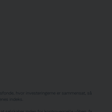
eksfonde, hvor investeringerne er sammensat, så
denes indeks.
 at selskaber inden for kontroversielle våben, fx