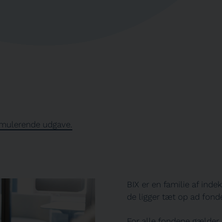
umulerende udgave.
BIX er en familie af ind
de ligger tæt op ad fon
For alle fondene gælder,