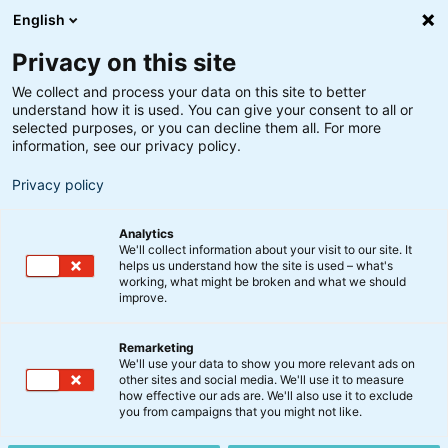
English
Privacy on this site
We collect and process your data on this site to better
understand how it is used. You can give your consent to all or
selected purposes, or you can decline them all. For more
information, see our privacy policy.
Privacy policy
Analytics
We'll collect information about your visit to our site. It
helps us understand how the site is used – what's
working, what might be broken and what we should
improve.
Remarketing
Alternative investeringer
We'll use your data to show you more relevant ads on
Rekordhøj interesse for
other sites and social media. We'll use it to measure
how effective our ads are. We'll also use it to exclude
BankInvests
you from campaigns that you might not like.