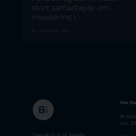
stort samarbejde om
investering i
boligejendomme
16. december 2021
Om Ba
BI Hol
cvr: 2
Overskud til at handle