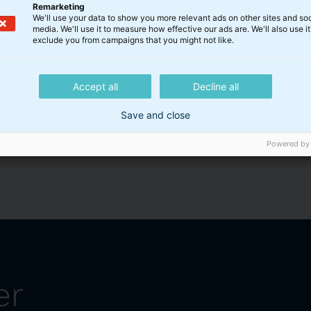
Remarketing
else: BI Boligejendomme tegningsresultat og notering
We'll use your data to show you more relevant ads on other sites and soc
media. We'll use it to measure how effective our ads are. We'll also use it
exclude you from campaigns that you might not like.
Accept all
Decline all
Save and close
Powered by
er