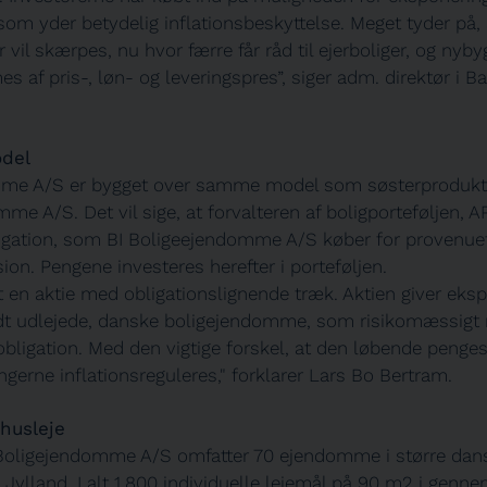
 som yder betydelig inflationsbeskyttelse. Meget tyder på, 
r vil skærpes, nu hvor færre får råd til ejerboliger, og nyby
af pris-, løn- og leveringspres”, siger adm. direktør i B
odel
mme A/S er bygget over samme model som søsterprodukt
e A/S. Det vil sige, at forvalteren af boligporteføljen, A
igation, som BI Boligeejendomme A/S køber for provenuet
ion. Pengene investeres herefter i porteføljen.
t en aktie med obligationslignende træk. Aktien giver eksp
uldt udlejede, danske boligejendomme, som risikomæssig
bligation. Med den vigtige forskel, at den løbende penge
ngerne inflationsreguleres," forklarer Lars Bo Bertram.
husleje
I Boligejendomme A/S omfatter 70 ejendomme i større da
 Jylland. I alt 1.800 individuelle lejemål på 90 m2 i genne