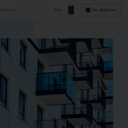
nkInvest
For rådgivere
ENG