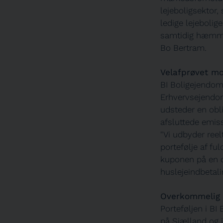
lejeboligsektor,
ledige lejebolige
samtidig hæmmes 
Bo Bertram.
Velafprøvet m
BI Boligejendo
Erhvervsejendomm
udsteder en obl
afsluttede emiss
"Vi udbyder reel
portefølje af f
kuponen på en o
huslejeindbetali
Overkommelig 
Porteføljen i B
på Sjælland og i