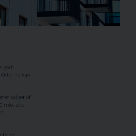
s godt
 Aktierne kan
ttet salget af
0 mio. stk.
at.
til en