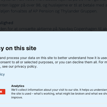
ten ligger på over 98, og huslejerne er til at betale med 
føljen forvaltes af AP Pension og Thylander Gruppen.
lighed
en for at omsætte aktierne på Nasdaq Copenhagen til ak
deholder modellen en tilbagekøbsaftale, så investorerne
se deres aktier, hvis der ikke er købere på det brede marke
en giver investorerne tryghed for, at de kan sælge deres ak
y on this site
 A/S, uanset om det bagvedliggende aktiv – ejendomme
and process your data on this site to better understand how it is us
onsent to all or selected purposes, or you can decline them all. For 
, see our privacy policy.
a på mandag
licy
mme A/S har første handelsdag på Nasdaq Copenhagen p
Aktierne har ISIN-kode DK0061797461.
Analytics
We'll collect information about your visit to our site. It helps us underst
the site is used – what's working, what might be broken and what we sh
improve.