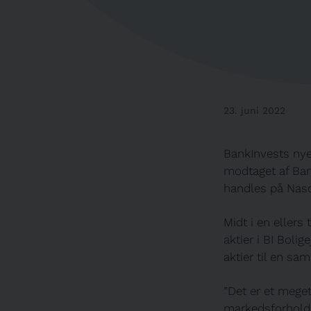
23. juni 2022
BankInvests nye
modtaget af Ban
handles på Nasd
Midt i en ellers
aktier i BI Bol
aktier til en sa
”Det er et meget
markedsforhold.