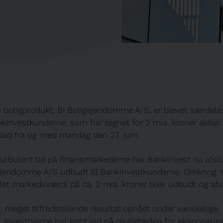
 boligprodukt, BI Boligejendomme A/S, er blevet særdele
kInvestkunderne, som har tegnet for 2 mia. kroner aktier.
aq fra og med mandag den 27. juni.
 turbulent tid på finansmarkederne har BankInvest nu afslu
igejendomme A/S udbudt til BankInvestkunderne. Omkring 1
mlet markedsværdi på ca. 2 mia. kroner blev udbudt og afs
, meget tilfredstillende resultat opnået under vanskelige
 Investorerne har købt ind på muligheden for eksponering 