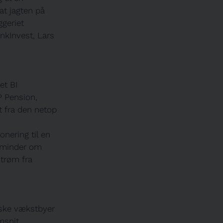
at jagten på
ggeriet
ankInvest, Lars
et BI
P Pension,
 fra den netop
onering til en
t minder om
strøm fra
nske vækstbyer
msnit.