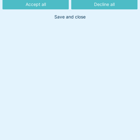
Accept all
Decline all
Head of Multi Asset Peter Lorin tror dog stadig på en
Save and close
flot afslutning af 2025. Hør ham sætte ord på dét –
og på hvordan teamet har tilpasset porteføljerne
hen over sommeren.
Ovennævnte indhold må ikke betragtes som en