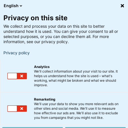
English
Privacy on this site
We collect and process your data on this site to better
understand how it is used. You can give your consent to all or
Få indblik i Optima-strategien
selected purposes, or you can decline them all. For more
Vi går neutralt på aktier
information, see our privacy policy.
Privacy policy
14. august 2025
Analytics
We'll collect information about your visit to our site. It
Solen skinnede på markederne i juli.
helps us understand how the site is used – what's
working, what might be broken and what we should
improve.
Det skyldtes blandt andet, at mange af de ventede
handelsaftaler kom i hus. Når det er sagt, så vokser
Remarketing
træerne ikke ind i himlen, og med den nye
We'll use your data to show you more relevant ads on
other sites and social media. We'll use it to measure
jobrapport fra USA begyndte flere at sætte
how effective our ads are. We'll also use it to exclude
spørgsmålstegn ved, om den amerikanske økonomi
you from campaigns that you might not like.
virkelig er så stærk (og robust igen).