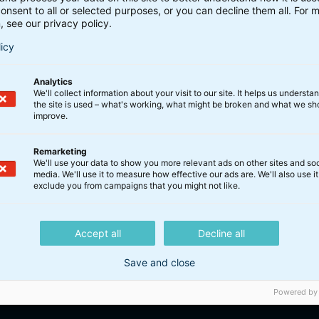
onsent to all or selected purposes, or you can decline them all. For 
vesteringsanbefaling. BankInvest tager forbehold for nøj
, see our privacy policy.
et fra offentligt tilgængelige kilder, som BankInvest vurder
licy
ggrund af informationerne. BankInvest anbefaler sagkyndig
 afkast og/eller kursudviklinger kan ikke anvendes som påli
Analytics
grund af prospekt, vedtægter og central information. Info
We'll collect information about your visit to our site. It helps us underst
the site is used – what's working, what might be broken and what we sh
improve.
Remarketing
We'll use your data to show you more relevant ads on other sites and soc
media. We'll use it to measure how effective our ads are. We'll also use it
exclude you from campaigns that you might not like.
Accept all
Decline all
er
Save and close
Powered by