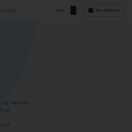
nkInvest
For rådgivere
ENG
ge, og væksten
rhed.
aven?