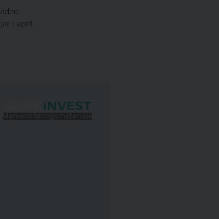
video.
r i april.