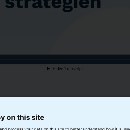
y on this site
and process your data on this site to better understand how it is us