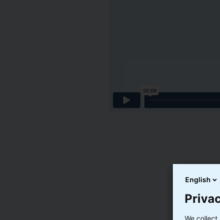
English
Privac
We collect 