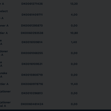
r A
DK0061271426
13,20
Select
DK0061409711
4,00
e A
oner A
DK0061295870
0,00
tier A
DK0060293538
10,80
e
DK0016109614
1,40
 A
tioner
DK0061066255
0,00
 A
ke
DK0016109531
0,00
 A
anske
DK0015908719
0,00
 A
tier A
DK0060978716
11,40
ationer
DK0010296813
0,00
ationer
DK0060461424
0,00
al A