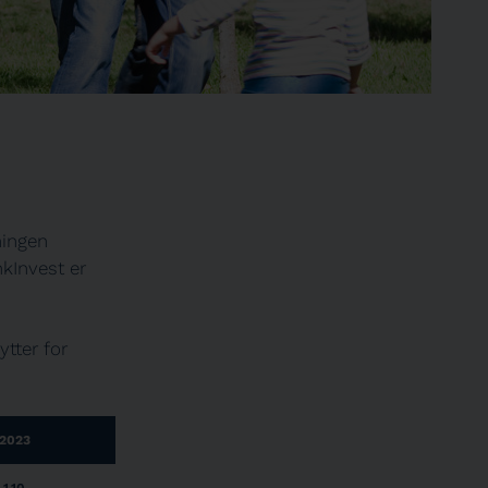
ningen
kInvest er
ytter for
2023