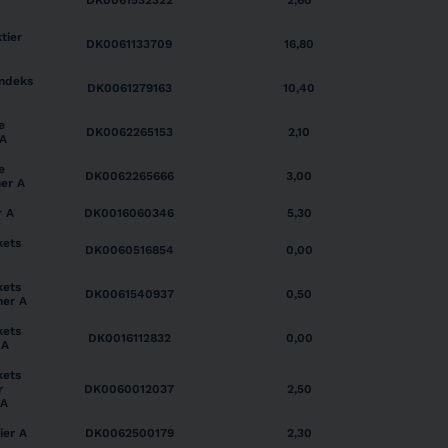
DK0061532322
2,60
tier
DK0061133709
16,80
Indeks
DK0061279163
10,40
e
DK0062265153
2,10
 A
e
DK0062265666
3,00
ner A
r A
DK0016060346
5,30
kets
DK0060516854
0,00
kets
DK0061540937
0,50
ner A
kets
DK0016112832
0,00
 A
kets
r
DK0060012037
2,50
 A
ier A
DK0062500179
2,30