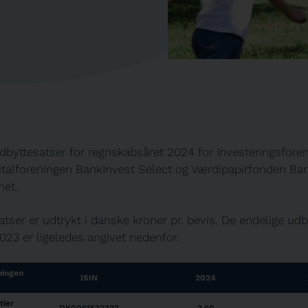
dbyttesatser for regnskabsåret 2024 for Investeringsfore
italforeningen BankInvest Select og Værdipapirfonden Ban
net.
tser er udtrykt i danske kroner pr. bevis. De endelige udb
023 er ligeledes angivet nedenfor.
ningen
ISIN
2024
tier