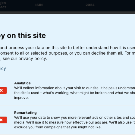
ngen
ISIN
2024
lect
ktier
DK0060853349
5.475,00
nske
DK0061029808
0,00
y on this site
nden
ISIN
2024
and process your data on this site to better understand how it is us
onsent to all or selected purposes, or you can decline them all. For 
L
DK0060762540
0,00
, see our privacy policy.
KL
DK0060762623
3,50
licy
KL
DK0060762706
7,40
Analytics
KL
DK0060762896
8,40
We'll collect information about your visit to our site. It helps us underst
 KL
DK0061533569
6,50
the site is used – what's working, what might be broken and what we sh
improve.
e A
DK0061272747
0,00
Remarketing
We'll use your data to show you more relevant ads on other sites and soc
, at de anførte tal for 2024 alene er foreløbige og såled
media. We'll use it to measure how effective our ads are. We'll also use it
exclude you from campaigns that you might not like.
endelige regnskab foreligger, og udbytterne er vedtaget på d