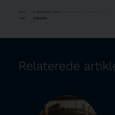
Dato:
4. december 2024
/ Opdateret: 21. oktober 2025
Udbytte
Tags:
Relaterede artikl