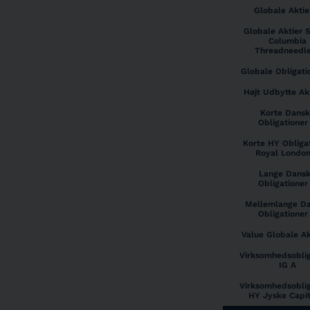
Globale Aktie
Globale Aktier 
Columbia
Threadneedl
Globale Obligati
Højt Udbytte Ak
Korte Dansk
Obligationer
Korte HY Obliga
Royal London
Lange Dans
Obligationer
Mellemlange D
Obligationer
Value Globale Ak
Virksomhedsoblig
IG A
Virksomhedsoblig
HY Jyske Capit