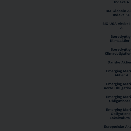
Indeks A
BIX Globale Ak
Indeks KL
BIX USA Aktier 
A
Bæredygtig
Klimaaktier
Bæredygtig
Klimaobligatio
Danske Aktie
Emerging Mar
Aktier A
Emerging Mar
Korte Obligatio
Emerging Mar
Obligationer
Emerging Mar
Obligatione
Lokalvaluta
Europæiske Akt