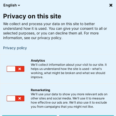
English
Privacy on this site
We collect and process your data on this site to better
understand how it is used. You can give your consent to all or
selected purposes, or you can decline them all. For more
information, see our privacy policy.
Privacy policy
Penneo, der blandt andet
Analytics
udvikler softwareløsninger til
We'll collect information about your visit to our site. It
de elektroniske underskrifter,
helps us understand how the site is used – what's
er en ny investering i
working, what might be broken and what we should
improve.
aktiefonden Small Cap
Danske Aktier.
Remarketing
Aktier
We'll use your data to show you more relevant ads on
BankInvest investerer i
other sites and social media. We'll use it to measure
how effective our ads are. We'll also use it to exclude
vækstselskab på First
you from campaigns that you might not like.