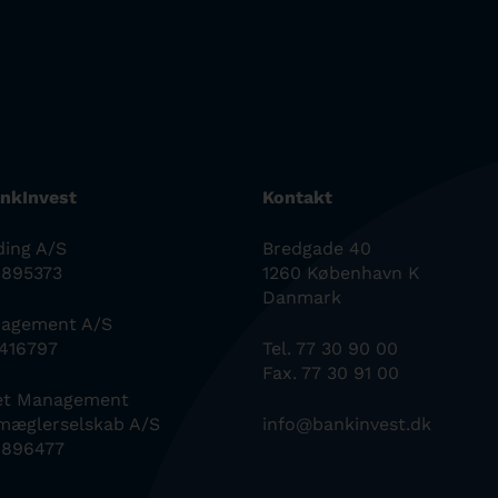
nkInvest
Kontakt
ding A/S
Bredgade 40
0895373
1260 København K
Danmark
nagement A/S
6416797
Tel. 77 30 90 00
Fax. 77 30 91 00
set Management
mæglerselskab A/S
info@bankinvest.dk
0896477