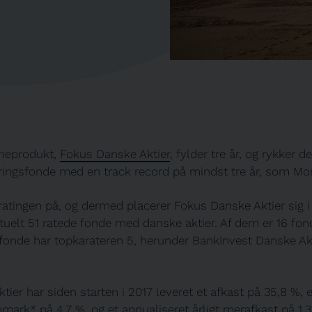
cheprodukt,
Fokus Danske Aktier
, fylder tre år, og rykker d
eringsfonde med en track record på mindst tre år, som Mor
 ratingen på, og dermed placerer Fokus Danske Aktier sig i
uelt 51 ratede fonde med danske aktier. Af dem er 16 fond
 fonde har topkarateren 5, herunder BankInvest Danske Ak
ier har siden starten i 2017 leveret et afkast på 35,8 %, 
chmark*
på 4,7 %, og et annualiseret årligt merafkast på 1,3 