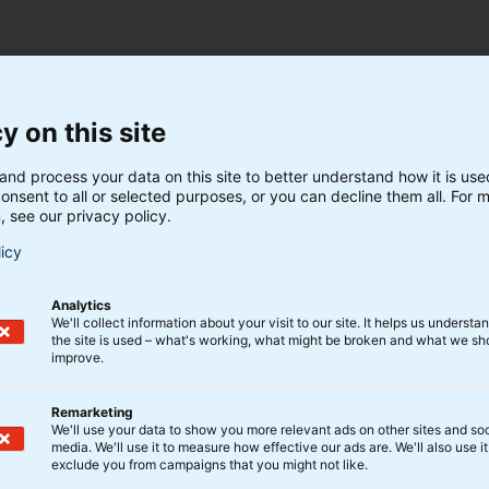
ier har risikoprofil 6 og Finanstilsynets risikoangivelse 
y on this site
r forbehold for nøjagtigheden af de angivne informatione
 BankInvest selv eller hentet fra offentligt tilgængelige kil
and process your data on this site to better understand how it is us
rer pålidelige. BankInvest er ikke ansvarlig for dispositio
onsent to all or selected purposes, or you can decline them all. For 
, see our privacy policy.
etaget på baggrund af informationerne. BankInvest anbef
vejledning ved investeringsbeslutninger. Historiske og tid
licy
iklinger kan ikke anvendes som pålidelig indikator for fr
ikling. Tegning af andele i afdelingen bør ske på baggrun
Analytics
We'll collect information about your visit to our site. It helps us underst
sentlig investorinformation. Informationen findes på
the site is used – what's working, what might be broken and what we sh
.dk.
improve.
Remarketing
We'll use your data to show you more relevant ads on other sites and soc
media. We'll use it to measure how effective our ads are. We'll also use it
exclude you from campaigns that you might not like.