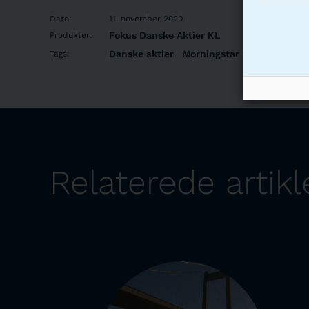
Dato:
11. november 2020
Fokus Danske Aktier KL
Produkter:
Danske aktier
Morningstar
Tags:
Relaterede artikl