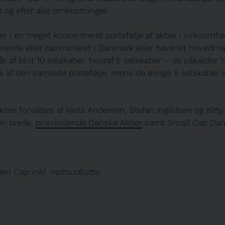
 og efter alle omkostninger.
r i en meget koncentreret portefølje af aktier i virksomhe
nde eller børsnoteret i Danmark eller have sit hovedma
år af blot 10 selskaber, hvoraf 5 selskaber – de såkaldte ”
% af den samlede portefølje, mens de øvrige 5 selskaber 
ier forvaltes af Niels Andersen, Stefan Ingildsen og Kitt
en brede,
prisvindende Danske Aktier
samt Small Cap Dans
n Cap inkl. nettoudbytte.