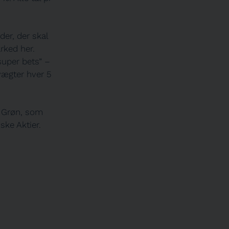
der, der skal
rked her.
super bets” –
vægter hver 5
y Grøn, som
ke Aktier.