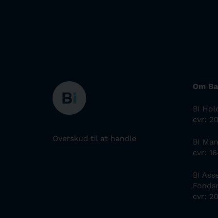
Om Ba
BI Hol
cvr: 2
Overskud til at handle
BI Ma
cvr: 1
BI As
Fonds
cvr: 2