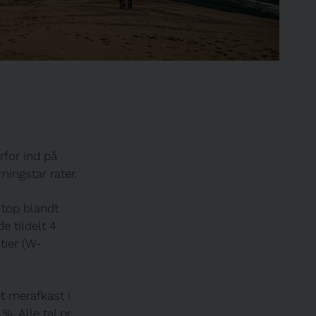
erfor ind på
ningstar rater.
 top blandt
e tildelt 4
tier (W-
et merafkast i
%. Alle tal pr