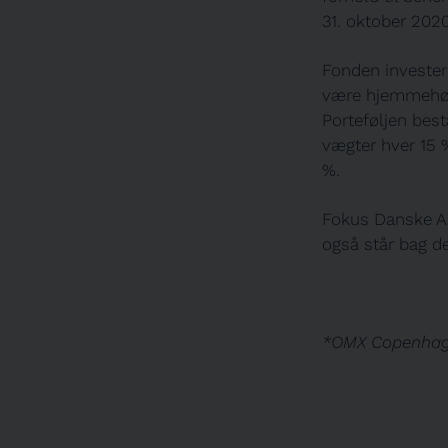
31. oktober 2020
Fonden investere
være hjemmehøre
Porteføljen best
vægter hver 15 
%.
Fokus Danske Akt
også står bag d
*OMX Copenhage