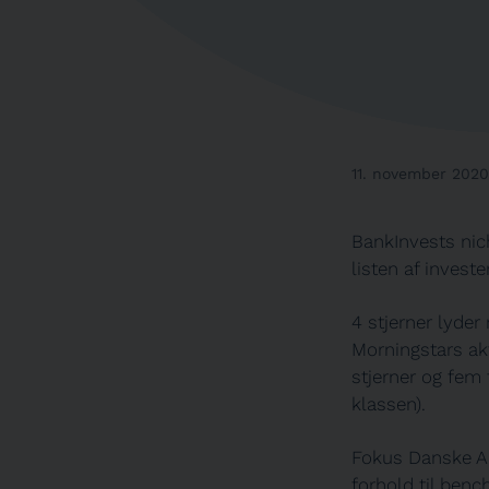
11. november 2020
BankInvests ni
listen af invest
4 stjerner lyder
Morningstars akt
stjerner og fem
klassen).
Fokus Danske Akt
forhold til ben