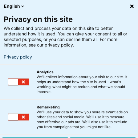
English
Privacy on this site
We collect and process your data on this site to better
understand how it is used. You can give your consent to all or
Søgeresultater
selected purposes, or you can decline them all. For more
information, see our privacy policy.
Privacy policy
Analytics
We'll collect information about your visit to our site. It
helps us understand how the site is used – what's
Søg
working, what might be broken and what we should
improve.
Remarketing
We'll use your data to show you more relevant ads on
other sites and social media. We'll use it to measure
Vi går neutralt på aktier
how effective our ads are. We'll also use it to exclude
you from campaigns that you might not like.
Juli har været en god måned for BankInvests