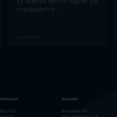
Et stærkt første halvår på
markederne
10. juli 2026
nkInvest
Kontakt
ding A/S
Bredgade 40
0895373
1260 København K