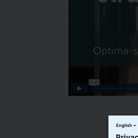
English
Privac