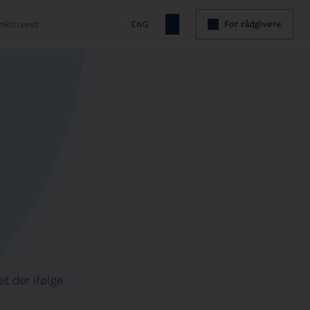
nkInvest
For rådgivere
ENG
et der ifølge