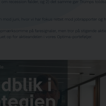
n om recession falder, og
2) det samme gør Trumps toldsa
m mod juni, hvor vi har fokus rettet mod jobrapporter og h
 opmærksomme på faresignaler, men tror på stigende akti
ruet op for aktieandelen i vores Optima-porteføljer.