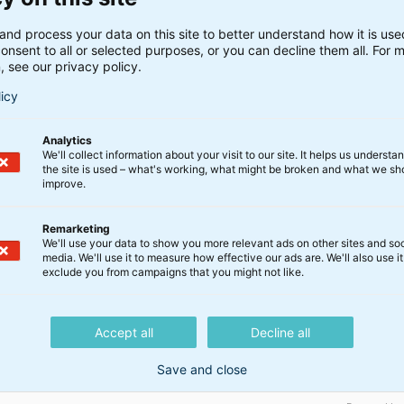
and process your data on this site to better understand how it is us
onsent to all or selected purposes, or you can decline them all. For 
, see our privacy policy.
vesteringsanbefaling. BankInvest tager forbehold for nøj
licy
et fra offentligt tilgængelige kilder, som BankInvest vurder
ggrund af informationerne. BankInvest anbefaler sagkyndig
Analytics
We'll collect information about your visit to our site. It helps us underst
 afkast og/eller kursudviklinger kan ikke anvendes som påli
the site is used – what's working, what might be broken and what we sh
grund af prospekt, vedtægter og central information. Info
improve.
Remarketing
We'll use your data to show you more relevant ads on other sites and soc
media. We'll use it to measure how effective our ads are. We'll also use it
exclude you from campaigns that you might not like.
Accept all
Decline all
Save and close