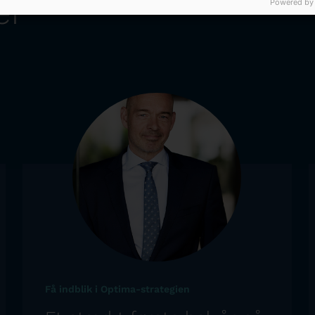
er
Powered by
Få indblik i Optima-strategien