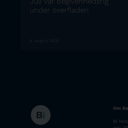
Juli var begivenhedsrig
under overfladen
6. august 2026
Om Ba
BI Hol
cvr: 2