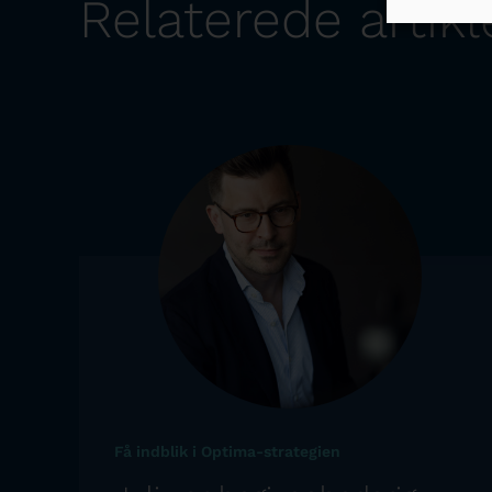
Relaterede artikl
Få indblik i Optima-strategien