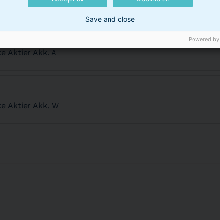
Save and close
Powered by
e Aktier Akk. A
e Aktier Akk. W