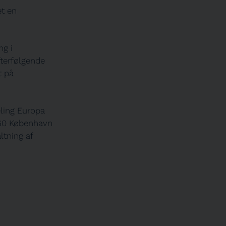
et en
ng i
fterfølgende
t på
eling Europa
260 København
ltning af