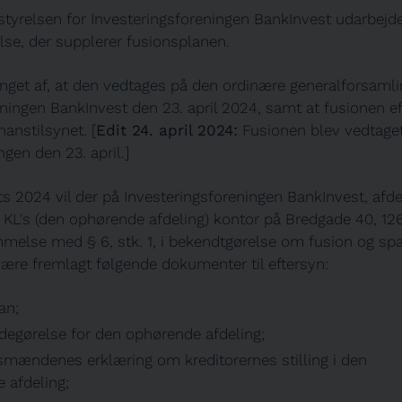
tyrelsen for Investeringsforeningen BankInvest udarbejd
lse, der supplerer fusionsplanen.
inget af, at den vedtages på den ordinære generalforsamli
eningen BankInvest den 23. april 2024, samt at fusionen e
anstilsynet. [
Edit 24. april 2024:
Fusionen blev vedtage
gen den 23. april.]
ts 2024 vil der på Investeringsforeningen BankInvest, afd
 KL's (den ophørende afdeling) kontor på Bredgade 40, 1
mmelse med § 6, stk. 1, i bekendtgørelse om fusion og spa
ære fremlagt følgende dokumenter til eftersyn:
an;
degørelse for den ophørende afdeling;
smændenes erklæring om kreditorernes stilling i den
 afdeling;