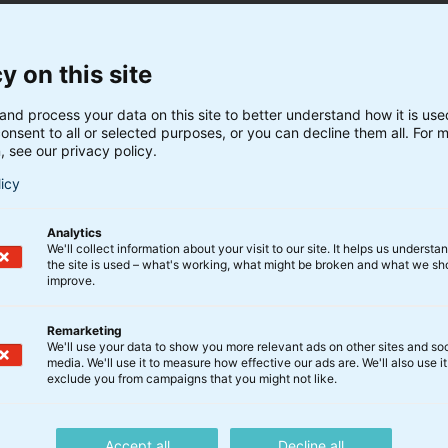
gørelse
y on this site
and process your data on this site to better understand how it is us
ndenes erklæring om kreditorernes stilling
onsent to all or selected purposes, or you can decline them all. For 
, see our privacy policy.
licy
nvesteringsforeningen BankInvest
Analytics
We'll collect information about your visit to our site. It helps us underst
the site is used – what's working, what might be broken and what we sh
improve.
Remarketing
all Cap Aktier A
We'll use your data to show you more relevant ads on other sites and soc
media. We'll use it to measure how effective our ads are. We'll also use it
exclude you from campaigns that you might not like.
Accept all
Decline all
all Cap Aktier W