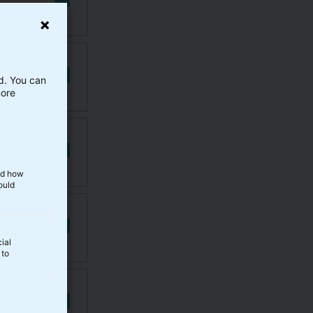
ed. You can
more
and how
ould
ial
 to