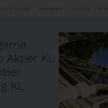
Viden & inspiration
Bæredygtighed
Investering
Om Ba
gerne
 Aktier KL
tier
ng KL