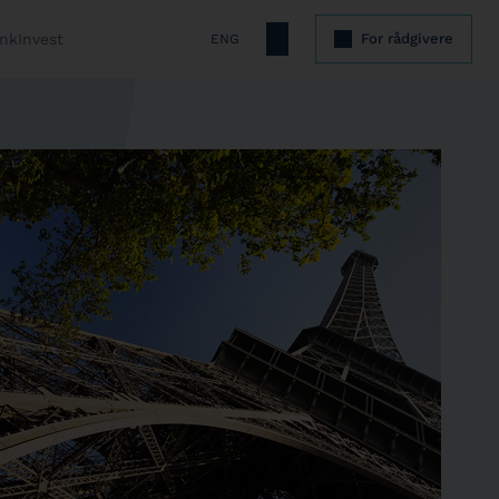
nkInvest
For rådgivere
ENG