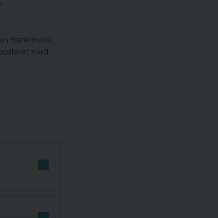
e
en BankInvest,
opdateret med