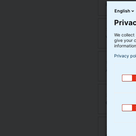
Fusionsrede
English
Privac
21.03.2024
We collect 
Vurderingsmæ
give your c
information
Privacy po
18.03.2025
Årsrapport I
27.07.2026
CI Europa Sm
27.07.2026
CI Europa Sm