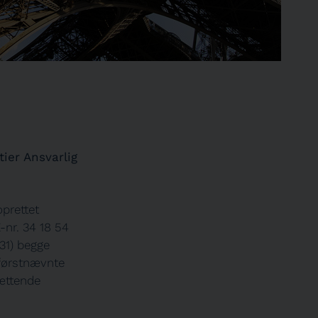
ier Ansvarlig
prettet
-nr. 34 18 54
 31) begge
 førstnævnte
ættende