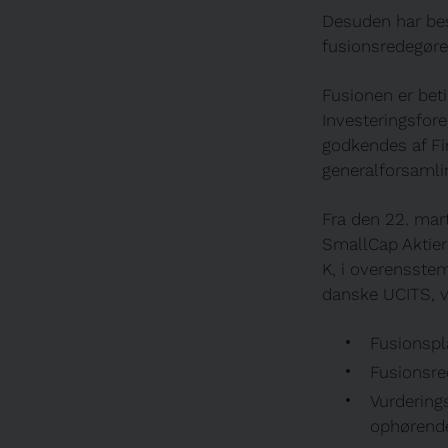
Desuden har bes
fusionsredegøre
Fusionen er bet
Investeringsfor
godkendes af Fin
generalforsamlin
Fra den 22. mar
SmallCap Aktier
K, i overensste
danske UCITS, v
Fusionspl
Fusionsre
Vurdering
ophørende