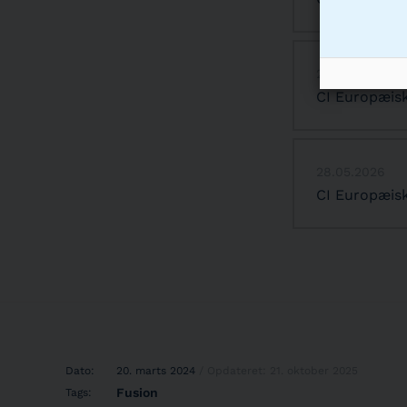
28.05.2026
CI Europæisk
28.05.2026
CI Europæisk
Dato:
20. marts 2024
/ Opdateret: 21. oktober 2025
Fusion
Tags: