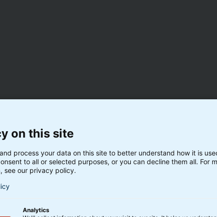
BankInvests
Din årsopgørelse vil i de
om udbytte fra BankInves
oduktion til de
kontrollere, at alt står k
ie midler eller
I Skatteguiden om udbytt
Generel informati
gevinster og tab fr
rete eksempler
hvad der skal indb
y on this site
ring,
Oversigt over de u
n
and process your data on this site to better understand how it is us
Konkrete henvisnin
g på realisations- og
onsent to all or selected purposes, or you can decline them all. For 
, see our privacy policy.
licy
Hent guiden
Analytics