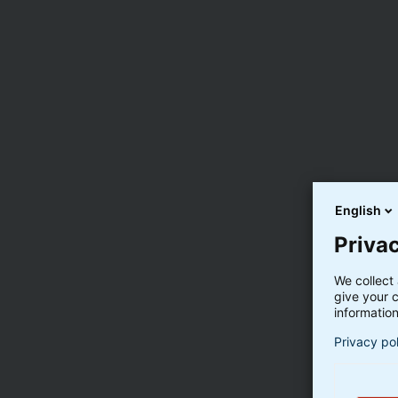
generelle skatteregler for
investering
Den generelle skatteguide giver dig en enkel intr
vigtigste skatteregler, uanset om du investerer fr
pensionsmidler.
I Skatteguiden 2026 får du overblik over:
English
De forskellige satser – med brug af konk
Privac
Regler for aktiesparekonti, pensionsopspa
børneopsparing og virksomhedsordninge
We collect 
Forskellen på aktie- og kapitalindkomst o
give your c
information
lagerbeskatning
Privacy po
Hent guiden