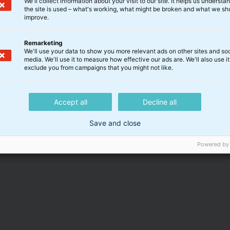
We'll collect information about your visit to our site. It helps us underst
the site is used – what's working, what might be broken and what we sh
improve.
Remarketing
We'll use your data to show you more relevant ads on other sites and soc
media. We'll use it to measure how effective our ads are. We'll also use it
exclude you from campaigns that you might not like.
er er udelukkende generelle og af beskrivende karakter, o
t kontakte en skatterådgiver for at få en samlet vurdering af
Accept all
Decline all
ksomhedens skattemæssige forhold.
Save and close
Powered by