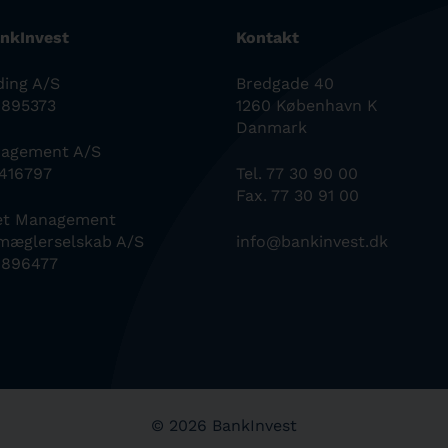
nkInvest
Kontakt
ding A/S
Bredgade 40
0895373
1260 København K
Danmark
nagement A/S
6416797
Tel. 77 30 90 00
Fax. 77 30 91 00
set Management
mæglerselskab A/S
info@bankinvest.dk
0896477
© 2026 BankInvest