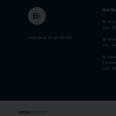
Om Ba
BI Hol
cvr: 2
Overskud til at handle
BI Ma
cvr: 1
BI As
Fonds
cvr: 2