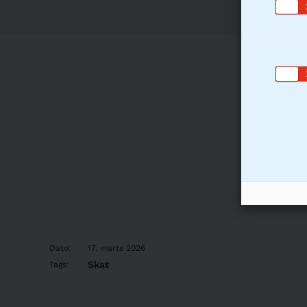
Alle information
dig derfor til a
personlige/vir
Dato:
17. marts 2026
Skat
Tags: