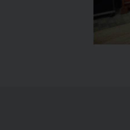
Skatteguide – generelt om skat
Til dig, der vil have overb