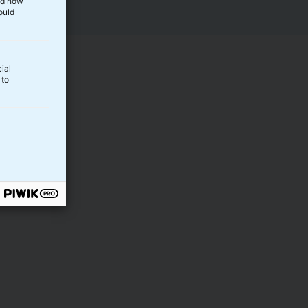
and how
ould
ial
 to
g vi opfordrer
 dine