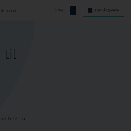
nkInvest
For rådgivere
ENG
til
ke ting, du