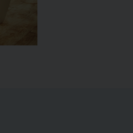
ter og avancer/tab
ar investeret i