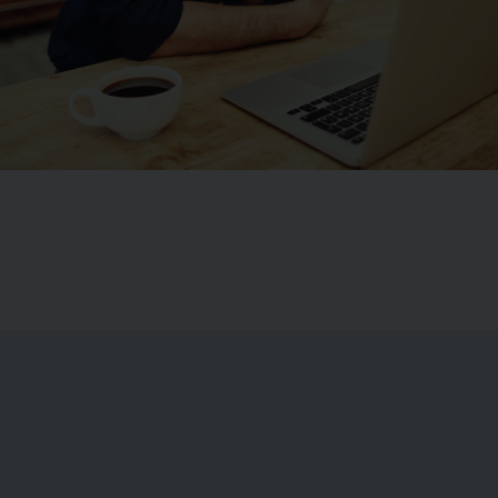
Skatteguide – om udbyt
lik over de
Til dig, der h