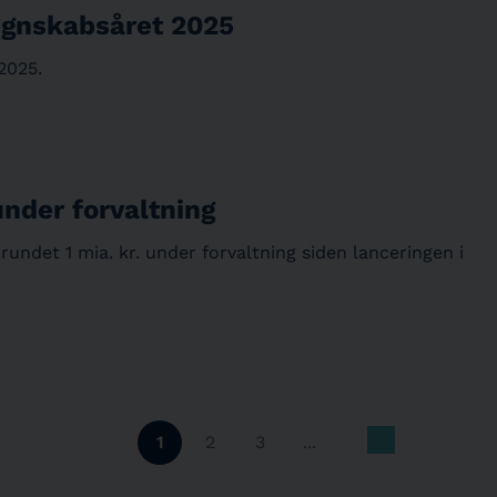
egnskabsåret 2025
2025.
under forvaltning
ndet 1 mia. kr. under forvaltning siden lanceringen i
1
2
3
...