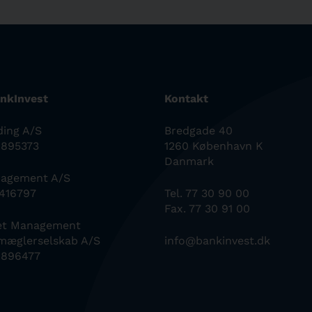
nkInvest
Kontakt
ding A/S
Bredgade 40
0895373
1260 København K
Danmark
nagement A/S
6416797
Tel. 77 30 90 00
Fax. 77 30 91 00
set Management
mæglerselskab A/S
info@bankinvest.dk
0896477