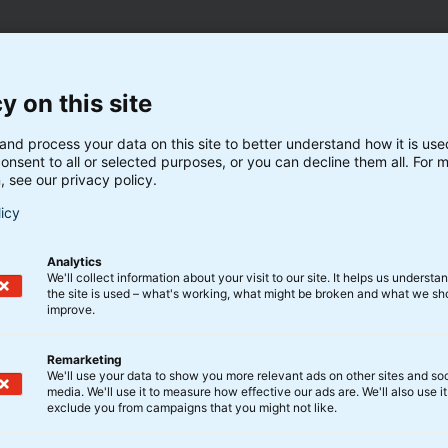
y on this site
lforsamlinger i BankInvest-
and process your data on this site to better understand how it is us
onsent to all or selected purposes, or you can decline them all. For 
, see our privacy policy.
ankInvest-foreningerne den 24. april 2026.
licy
Analytics
We'll collect information about your visit to our site. It helps us underst
the site is used – what's working, what might be broken and what we sh
ret 2025
improve.
st, Kapitalforeningen BankInvest Select samt
Remarketing
t aconto-udlodningerne for regnskabsåret 2025.
We'll use your data to show you more relevant ads on other sites and soc
media. We'll use it to measure how effective our ads are. We'll also use it
exclude you from campaigns that you might not like.