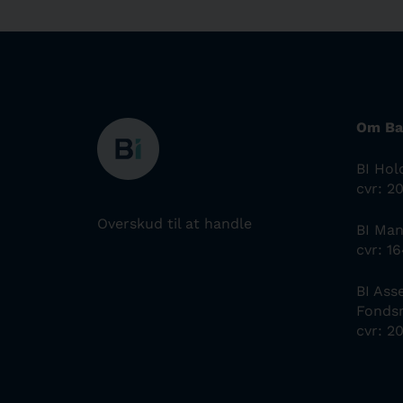
Om Ba
BI Hol
cvr: 2
Overskud til at handle
BI Ma
cvr: 1
BI As
Fonds
cvr: 2