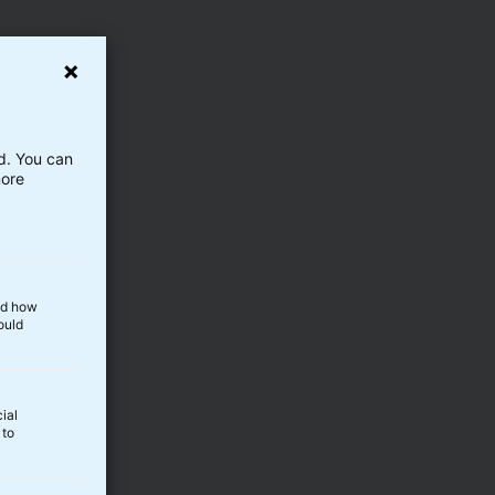
ed. You can
more
and how
ould
ial
 to