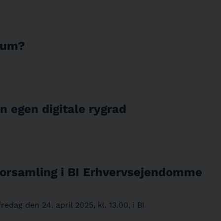
tum?
n egen digitale rygrad
lforsamling i BI Erhvervsejendomme
dag den 24. april 2025, kl. 13.00, i BI