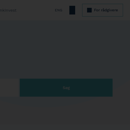
nkInvest
For rådgivere
ENG
Søg