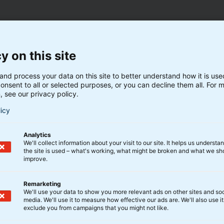
y on this site
rne?
pæne aktiestigninger. Men hvad kan vi forvente i det nye
and process your data on this site to better understand how it is us
onsent to all or selected purposes, or you can decline them all. For 
teføljer i januar? Hør Head of Multi-Asset, Peter Lorin,
, see our privacy policy.
licy
Analytics
We'll collect information about your visit to our site. It helps us underst
the site is used – what's working, what might be broken and what we sh
erne i november?
improve.
derne, end hvad vi har set i de seneste mange måneder.
Remarketing
om strategien for vores Optima-porteføljer – og om, hvad
We'll use your data to show you more relevant ads on other sites and soc
media. We'll use it to measure how effective our ads are. We'll also use it
exclude you from campaigns that you might not like.