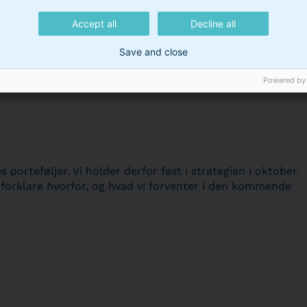
Accept all
Decline all
Save and close
på markederne
Powered by
 porteføljer. Vi holder derfor fast i strategien i oktober.
forklare hvorfor, og hvad vi forventer i den kommende