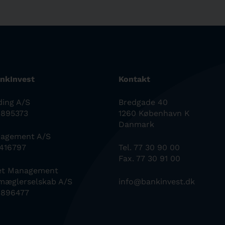
nkInvest
Kontakt
ding A/S
Bredgade 40
0895373
1260 København K
Danmark
nagement A/S
6416797
Tel. 77 30 90 00
Fax. 77 30 91 00
set Management
mæglerselskab A/S
info@bankinvest.dk
0896477