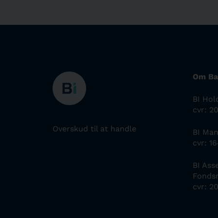
Om Ba
BI Hol
cvr: 2
Overskud til at handle
BI Ma
cvr: 1
BI As
Fonds
cvr: 2