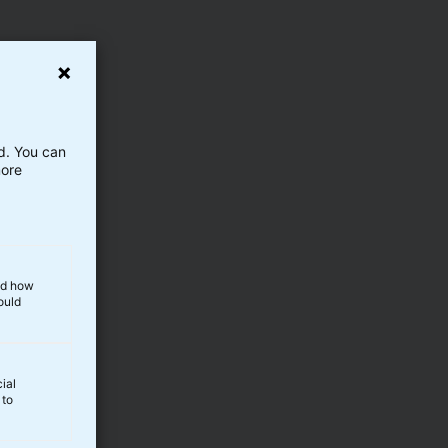
ed. You can
more
and how
ould
ial
 to