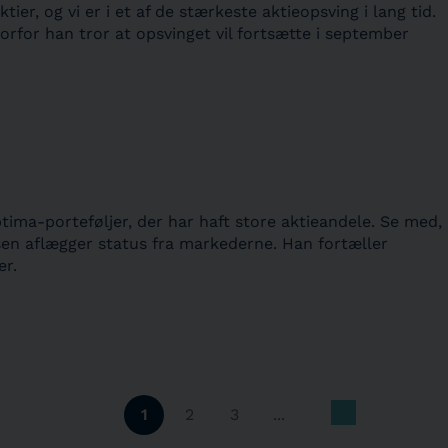
r, og vi er i et af de stærkeste aktieopsving i lang tid.
orfor han tror at opsvinget vil fortsætte i september
ima-porteføljer, der har haft store aktieandele. Se med,
sen aflægger status fra markederne. Han fortæller
er.
1
2
3
...