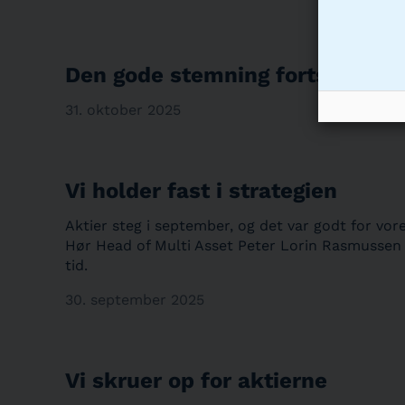
Den gode stemning fortsætter 
31. oktober 2025
Vi holder fast i strategien
Aktier steg i september, og det var godt for vores
Hør Head of Multi Asset Peter Lorin Rasmussen 
tid.
30. september 2025
Vi skruer op for aktierne