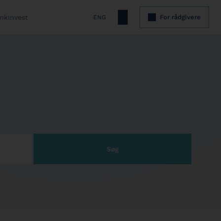
nkInvest
For rådgivere
ENG
Søg