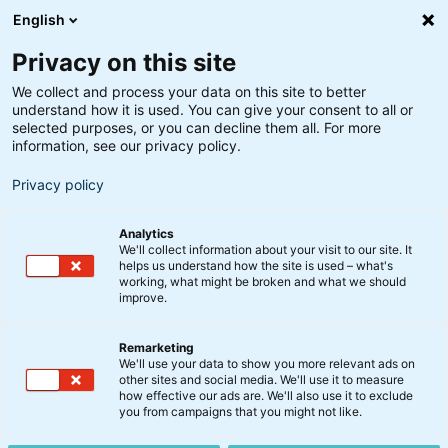
English
Privacy on this site
We collect and process your data on this site to better
understand how it is used. You can give your consent to all or
selected purposes, or you can decline them all. For more
information, see our privacy policy.
Privacy policy
Analytics
We'll collect information about your visit to our site. It
helps us understand how the site is used – what's
working, what might be broken and what we should
improve.
Remarketing
Nyt fra BankInvest
We'll use your data to show you more relevant ads on
Markant opskrivning af
other sites and social media. We'll use it to measure
how effective our ads are. We'll also use it to exclude
værdien af BankInvest-
you from campaigns that you might not like.