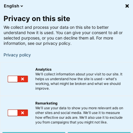
English
Privacy on this site
We collect and process your data on this site to better
understand how it is used. You can give your consent to all or
selected purposes, or you can decline them all. For more
information, see our privacy policy.
Privacy policy
Analytics
We'll collect information about your visit to our site. It
helps us understand how the site is used – what's
working, what might be broken and what we should
improve.
Remarketing
Obligationer
We'll use your data to show you more relevant ads on
Indlånsrenten er, hvor den
other sites and social media. We'll use it to measure
how effective our ads are. We'll also use it to exclude
altid har været
you from campaigns that you might not like.