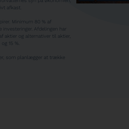
jeforvalternes syn på økonomien,
ivt afkast.
apirer. Minimum 80 % af
 investeringer. Afdelingen har
ktier og alternativer til aktier,
 og 15 %.
rer, som planlægger at trække