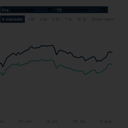
Fra
Til
6 måneder
1 år
3 år
5 år
7 år
10 år
Siden start
un.
22. jun.
6. jul.
20. jul.
3. aug.