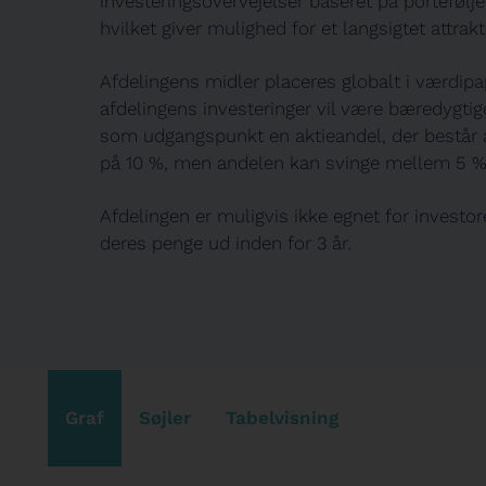
investeringsovervejelser baseret på porteføl
hvilket giver mulighed for et langsigtet attrakt
Afdelingens midler placeres globalt i værdip
afdelingens investeringer vil være bæredygtige
som udgangspunkt en aktieandel, der består af a
på 10 %, men andelen kan svinge mellem 5 %
Afdelingen er muligvis ikke egnet for investo
deres penge ud inden for 3 år.
Graf
Søjler
Tabelvisning