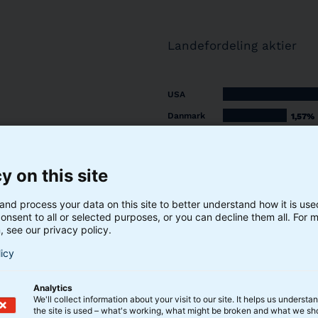
Landefordeling aktier
USA
Danmark
1,57%
1,57%
Japan
0,99%
0,99%
Schweiz
0,73%
0,73%
y on this site
Taiwan
0,66%
0,66%
Frankrig
0,45%
0,45%
and process your data on this site to better understand how it is us
onsent to all or selected purposes, or you can decline them all. For 
Italien
0,38%
0,38%
, see our privacy policy.
Canada
0,25%
0,25%
licy
Kina
0,16%
0,16%
 ikke summerer til 100.
Hong Kong
0,15%
0,15%
Analytics
We'll collect information about your visit to our site. It helps us underst
Holland
0,14%
0,14%
the site is used – what's working, what might be broken and what we sh