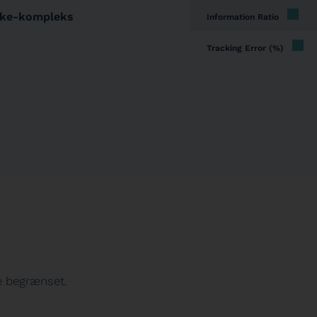
største omsætning.
kke-kompleks
Information Ratio
Tracking Error (%)
57,54%
57,54%
re begrænset.