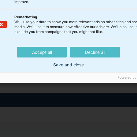
improve.
Fold ud
Finland
0,14%
0,14%
Australien
0,14%
0,14%
Remarketing
We'll use your data to show you more relevant ads on other sites and soc
Belgien
0,13%
0,13%
media. We'll use it to measure how effective our ads are. We'll also use it
exclude you from campaigns that you might not like.
Tyskland
0,05%
0,05%
orteføljen
Landefordelingen er et udtryk
Accept all
Decline all
største omsætning.
Save and close
Powered by
Landefordeling obligatio
Danmark
3,57%
3,57%
Tyskland
2,66%
2,66%
Sverige
2,56%
2,56%
Frankrig
5,7
5,7