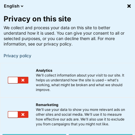
English
Privacy on this site
We collect and process your data on this site to better
understand how it is used. You can give your consent to all or
selected purposes, or you can decline them all. For more
information, see our privacy policy.
Privacy policy
Analytics
We'll collect information about your visit to our site. It
helps us understand how the site is used – what's
working, what might be broken and what we should
improve.
Remarketing
We'll use your data to show you more relevant ads on
other sites and social media. We'll use it to measure
Bæredygtige
how effective our ads are. We'll also use it to exclude
you from campaigns that you might not like.
Klimaobligationer Akk. A