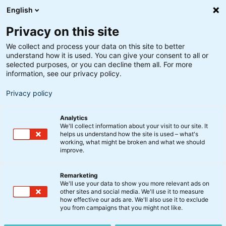
English
Privacy on this site
We collect and process your data on this site to better
understand how it is used. You can give your consent to all or
selected purposes, or you can decline them all. For more
information, see our privacy policy.
Privacy policy
Analytics
We'll collect information about your visit to our site. It
helps us understand how the site is used – what's
working, what might be broken and what we should
improve.
Remarketing
We'll use your data to show you more relevant ads on
other sites and social media. We'll use it to measure
Europæisk Forsvar og
how effective our ads are. We'll also use it to exclude
you from campaigns that you might not like.
Fremsyn Akk. KL