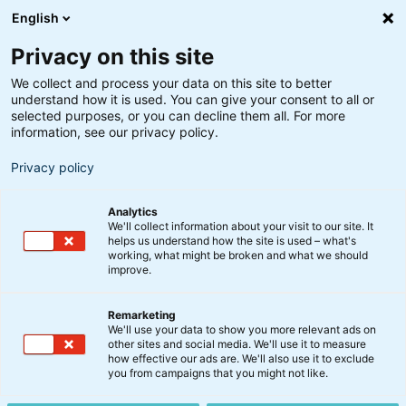
English
Privacy on this site
We collect and process your data on this site to better
understand how it is used. You can give your consent to all or
selected purposes, or you can decline them all. For more
information, see our privacy policy.
Privacy policy
Analytics
We'll collect information about your visit to our site. It
helps us understand how the site is used – what's
working, what might be broken and what we should
improve.
Remarketing
We'll use your data to show you more relevant ads on
other sites and social media. We'll use it to measure
BIX Globale Aktier Indeks
how effective our ads are. We'll also use it to exclude
you from campaigns that you might not like.
KL