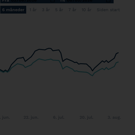
Fra
Til
6 måneder
1 år
3 år
5 år
7 år
10 år
Siden start
. jun.
22. jun.
6. jul.
20. jul.
3. aug.