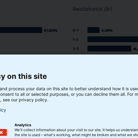
Restløbetid (år)
0-1
87,82%
87,82%
4,39%
4,39%
1-3
3-5
15
15
10-20
2,74%
2,74%
20-30
7,33%
7,33%
y on this site
30-
14,
14,
and process your data on this site to better understand how it is us
onsent to all or selected purposes, or you can decline them all. For 
, see our privacy policy.
Fold ud
licy
Analytics
We'll collect information about your visit to our site. It helps us underst
the site is used – what's working, what might be broken and what we sh