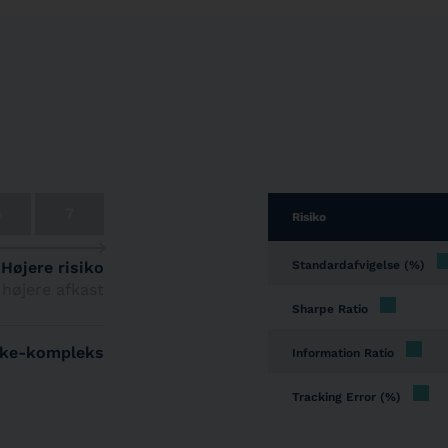
6
7
Risiko
Højere risiko
Standardafvigelse (%)
 højere afkast
Sharpe Ratio
kke-kompleks
Information Ratio
Tracking Error (%)