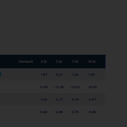
Realkreditinstitut
4,12 %
Realkreditinstitut
4,09 %
Realkreditinstitut
4,08 %
Realkreditinstitut
4,05 %
Realkreditinstitut
4,02 %
Horisont
3 år
5 år
7 år
10 år
Realkreditinstitut
3,04 %
1,63
2,22
1,95
1,65
Stat eller statsejet
2,56 %
0,46
-0,39
-0,33
-0,09
Realkreditinstitut
1,86 %
1,56
0,72
0,70
0,97
Realkreditinstitut
1,74 %
0,60
0,80
0,75
0,66
Realkreditinstitut
1,66 %