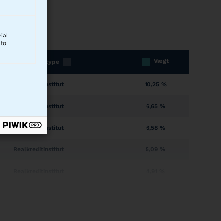
ial
 to
Vægt
Obligationstype
Realkreditinstitut
10,25 %
Realkreditinstitut
6,65 %
Realkreditinstitut
6,58 %
Realkreditinstitut
5,09 %
Realkreditinstitut
4,91 %
Realkreditinstitut
4,82 %
Stat eller statsejet
4,38 %