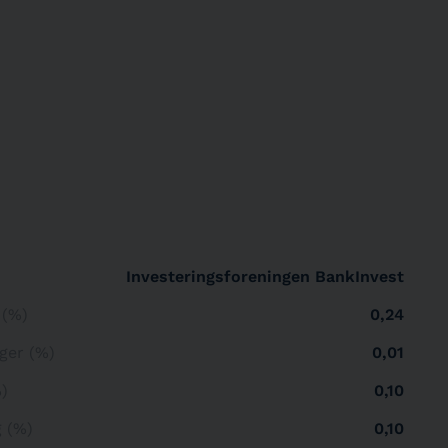
Realkreditinstitut
1,47 %
Stat eller statsejet
1,45 %
Realkreditinstitut
1,45 %
Realkreditinstitut
1,41 %
Realkreditinstitut
1,38 %
Realkreditinstitut
1,34 %
Investeringsforeningen BankInvest
Realkreditinstitut
1,02 %
 (%)
0,24
Realkreditinstitut
0,91 %
ger (%)
0,01
Realkreditinstitut
0,87 %
%)
0,10
Realkreditinstitut
0,86 %
g (%)
0,10