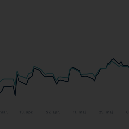
 mar.
13. apr.
27. apr.
11. maj
25. maj
8