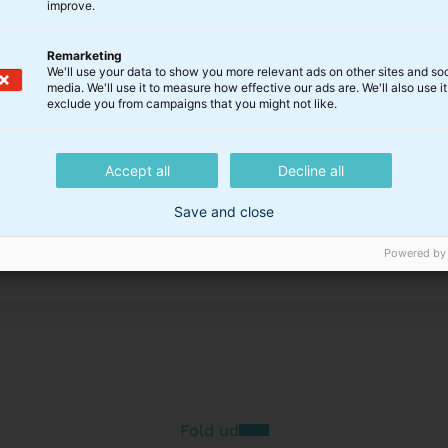
improve.
orteføljen
Remarketing
We'll use your data to show you more relevant ads on other sites and soc
media. We'll use it to measure how effective our ads are. We'll also use it
exclude you from campaigns that you might not like.
Accept all
Decline all
Save and close
Powered by
Fold ud