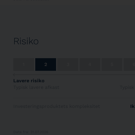
5.00% Nykredit 10/2053
4.00% Nykredit 10/2056
1.00% Dlr Kredit A/S 4/2028
Risiko
1.00% Realkredit Dnmrk 1/2029
1.00% Realkredit Dnmrk 4/2029
1
2
3
4
5
3.09% Danmark Skibskrd 1/2028
Lavere risiko
Typisk lavere afkast
Typisk
2.00% Danish Govt Bond 11/2028
2.48% Dlr Kredit A/S 7/2031
Investeringsproduktets kompleksitet
I
1.00% Nordea Kredit 4/2029
5.00% Nykredit 10/2056
Data fra: 31.07.2026