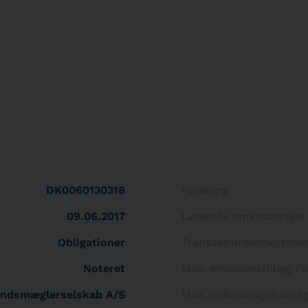
DK0060130318
Forening
09.06.2017
Løbende omkostninger
Obligationer
Transaktionsomkostnin
Noteret
Max. emissionstillæg (
ondsmæglerselskab A/S
Max. indløsningsfradra