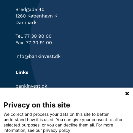
Bredgade 40
1260 København K
Danmark
Tel. 77 30 90 00
Fax. 77 30 91 00
info@bankinvest.dk
Links
bankinvest.dk
InvestorPortal
Klagevejledning
Privacy on this site
Ansvarsfraskrivelse
Privatlivspolitik
We collect and process your data on this site to better
Cookies
understand how it is used. You can give your consent to all or
selected purposes, or you can decline them all. For more
information, see our privacy policy.