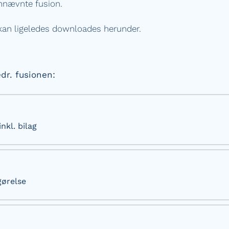
nnævnte fusion.
an ligeledes downloades herunder.
r. fusionen:
nkl. bilag
gørelse