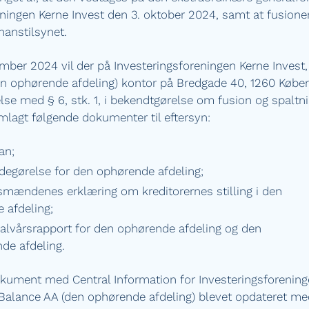
eningen Kerne Invest den 3. oktober 2024, samt at fusione
nanstilsynet.
mber 2024 vil der på Investeringsforeningen Kerne Invest,
en ophørende afdeling) kontor på Bredgade 40, 1260 Køben
e med § 6, stk. 1, i bekendtgørelse om fusion og spaltn
mlagt følgende dokumenter til eftersyn:
an;
degørelse for den ophørende afdeling;
smændenes erklæring om kreditorernes stilling i den
 afdeling;
alvårsrapport for den ophørende afdeling og den
nde afdeling.
kument med Central Information for Investeringsforening
 Balance AA (den ophørende afdeling) blevet opdateret med