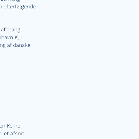
n efterfølgende
 afdeling
havn K, i
ing af danske
en Kerne
 et afsnit