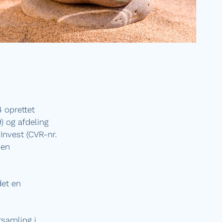
 oprettet
) og afdeling
Invest (CVR-nr.
den
det en
rsamling i