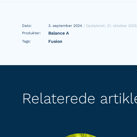
Dato:
3. september 2024
/ Opdateret: 21. oktober 2025
Balance A
Produkter:
Fusion
Tags:
Relaterede artikl