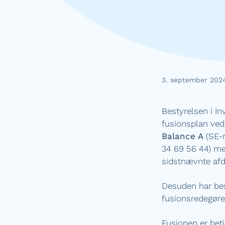
3. september 202
Bestyrelsen i In
fusionsplan ved
Balance A
(SE-n
34 69 56 44) me
sidstnævnte afd
Desuden har bes
fusionsredegøre
Fusionen er bet