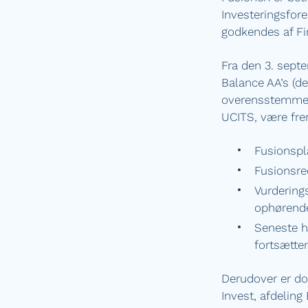
Investeringsfor
godkendes af Fi
Fra den 3. septe
Balance AA’s (d
overensstemmels
UCITS, være fre
Fusionspl
Fusionsre
Vurdering
ophørende
Seneste h
fortsætte
Derudover er do
Invest, afdeling