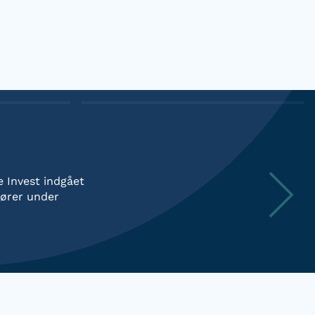
e Invest indgået
hører under