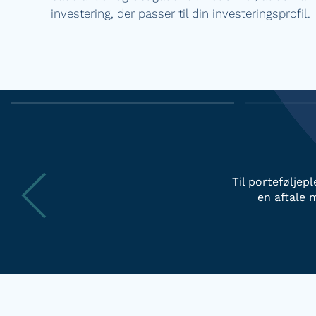
investering, der passer til din investeringsprofil.
Til porteføljep
en aftale 