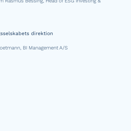
m Rasmus Bessing, Head of ESG Investing &
gsselskabets direktion
 Voetmann, BI Management A/S