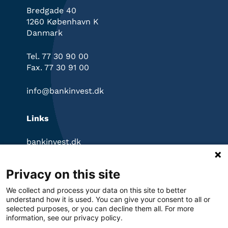
Bredgade 40
1260 København K
Danmark
Tel. 77 30 90 00
Fax. 77 30 91 00
info@bankinvest.dk
Links
bankinvest.dk
InvestorPortal
Klagevejledning
Privacy on this site
Ansvarsfraskrivelse
Privatlivspolitik
We collect and process your data on this site to better
Cookies
understand how it is used. You can give your consent to all or
selected purposes, or you can decline them all. For more
information, see our privacy policy.