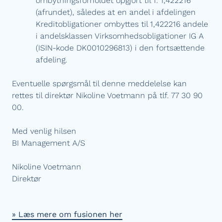
ombytningsforholdet opgjort til 1: 1,422216
(afrundet), således at en andel i afdelingen
Kreditobligationer ombyttes til 1,422216 andele
i andelsklassen Virksomhedsobligationer IG A
(ISIN-kode DK0010296813) i den fortsættende
afdeling.
Eventuelle spørgsmål til denne meddelelse kan
rettes til direktør Nikoline Voetmann på tlf. 77 30 90
00.
Med venlig hilsen
BI Management A/S
Nikoline Voetmann
Direktør
» Læs mere om fusionen her