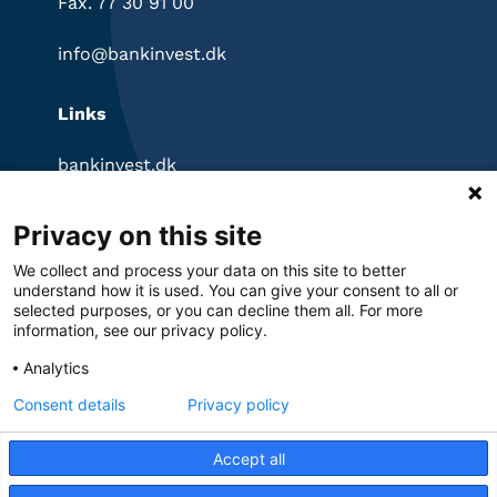
Fax. 77 30 91 00
info@bankinvest.dk
Links
bankinvest.dk
InvestorPortal
Klagevejledning
Privacy on this site
Ansvarsfraskrivelse
Privatlivspolitik
We collect and process your data on this site to better
Cookies
understand how it is used. You can give your consent to all or
selected purposes, or you can decline them all. For more
information, see our privacy policy.
Analytics
Consent details
Privacy policy
© 2026 BankInvest
Accept all