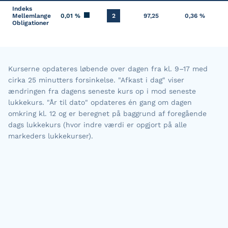
Indeks
Mellemlange
0,01 %
2
97,25
0,36 %
Obligationer
Kurserne opdateres løbende over dagen fra kl. 9–17 med
cirka 25 minutters forsinkelse. "Afkast i dag" viser
ændringen fra dagens seneste kurs op i mod seneste
lukkekurs. "År til dato" opdateres én gang om dagen
omkring kl. 12 og er beregnet på baggrund af foregående
dags lukkekurs (hvor indre værdi er opgjort på alle
markeders lukkekurser).