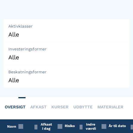
Aktivklasser
Investeringsformer
Beskatningsformer
OVERSIGT
AFKAST
KURSER
UDBYTTE
MATERIALER
Afkast
Indre
Risiko
År til dato
Navn
i dag
værdi