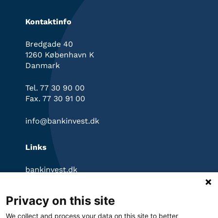
Kontaktinfo
Bredgade 40
1260 København K
Danmark
Tel. 77 30 90 00
Fax. 77 30 91 00
info@bankinvest.dk
Links
bankinvest.dk
InvestorPortal
Klagevejledning
Privacy on this site
Ansvarsfraskrivelse
Privatlivspolitik
We collect and process your data on this site to better