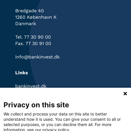
Bredgade 40
Industria De Diseno Textil
Cykliske
0,20 %
Sa
forbrugsgoder
1260 København K
Danmark
Stabile
Target Corp
0,20 %
forbrugsgoder
Tel. 77 30 90 00
Tencent Holdings Ltd
Kommunikation
0,19 %
Fax. 77 30 91 00
Stabile
Royal Unibrew A/S
0,19 %
forbrugsgoder
info@bankinvest.dk
Netcompany Group A/S
IT
0,19 %
Links
Fortinet Inc
IT
0,19 %
bankinvest.dk
Natwest Group Adr
Ikke-
0,18 %
InvestorPortal
Representing Pl
klassificeret
Klagevejledning
Privacy on this site
Ansvarsfraskrivelse
Privatlivspolitik
We collect and process your data on this site to better
Cookies
understand how it is used. You can give your consent to all or
Antal fondskoder
1524
selected purposes, or you can decline them all. For more
information, see our privacy policy.