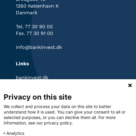
1260 København K
Danmark
Tel. 77 30 90 00
Fax. 77 30 91 00
info@bankinvest.dk
Links
bankinvest.dk
InvestorPortal
Klagevejledning
Privacy on this site
Ansvarsfraskrivelse
Privatlivspolitik
We collect and process your data on this site to better
Cookies
understand how it is used. You can give your consent to all or
selected purposes, or you can decline them all. For more
information, see our privacy policy.
Analytics