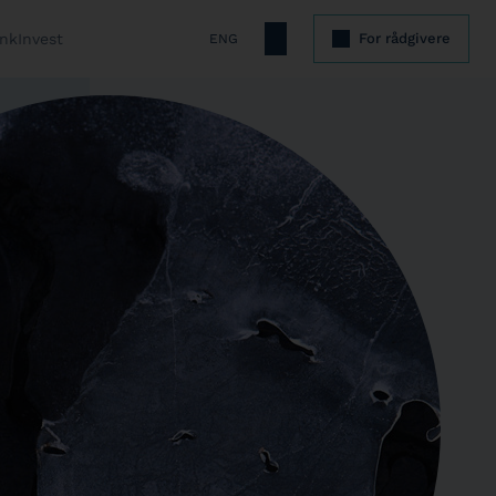
nkInvest
For rådgivere
ENG