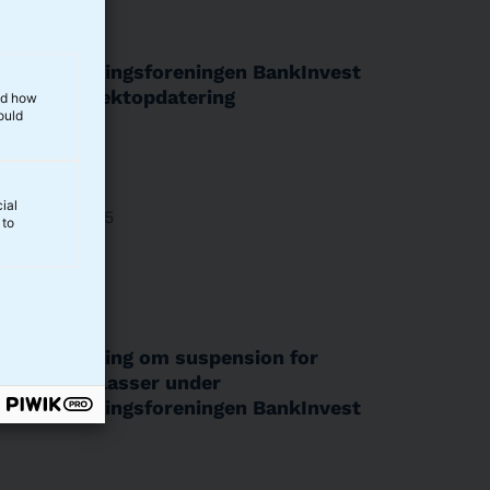
Investeringsforeningen BankInvest
– prospektopdatering
and how
ould
ial
27.08.2025
 to
Anmodning om suspension for
andelsklasser under
Investeringsforeningen BankInvest