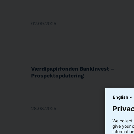
02.09.2025
Værdipapirfonden BankInvest –
Prospektopdatering
English
Privac
28.08.2025
We collect 
give your c
information