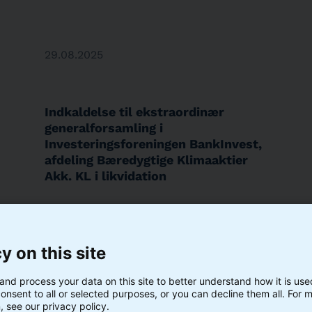
29.08.2025
Indkaldelse til ekstraordinær
generalforsamling i
Investeringsforeningen BankInvest,
afdeling Bæredygtige Klimaaktier
Akk. KL i likvidation
y on this site
28.08.2025
and process your data on this site to better understand how it is us
onsent to all or selected purposes, or you can decline them all. For 
, see our privacy policy.