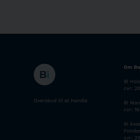
Om Ba
BI Hol
cvr: 2
Overskud til at handle
BI Ma
cvr: 1
BI As
Fonds
cvr: 2