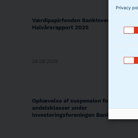
Privacy po
Værdipapirfonden BankInvest –
Halvårsrapport 2025
28.08.2025
Ophævelse af suspension for
andelsklasser under
Investeringsforeningen BankInvest