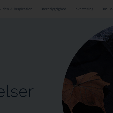
Viden & inspiration
Bæredygtighed
Investering
Om Ba
lser