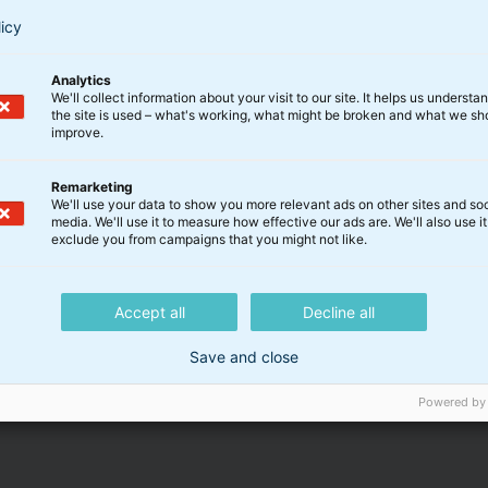
licy
Kapitalforeningen BankInvest
Analytics
Select – prospektopdatering
We'll collect information about your visit to our site. It helps us underst
the site is used – what's working, what might be broken and what we sh
improve.
Remarketing
We'll use your data to show you more relevant ads on other sites and soc
27.08.2025
media. We'll use it to measure how effective our ads are. We'll also use it
exclude you from campaigns that you might not like.
Accept all
Decline all
Save and close
Investeringsforeningen BankInvest
– Halvårsrapport 2025
Powered by