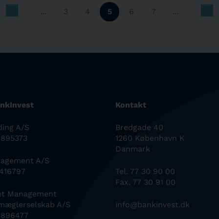
...
3
4
5
6
7
...
nkInvest
Kontakt
ding A/S
Bredgade 40
0895373
1260 København K
Danmark
nagement A/S
6416797
Tel. 77 30 90 00
Fax. 77 30 91 00
set Management
mæglerselskab A/S
info@bankinvest.dk
0896477