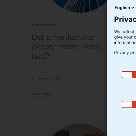
English
Privac
Kommentar
We collect 
Det amerikanske
give your c
information
eksperiment: Knald eller
Privacy po
fald?
13. marts 2025
Læs mere