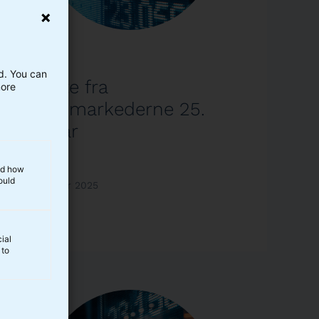
Analyse
ed. You can
Update fra
more
finansmarkederne 25.
februar
and how
ould
25. februar 2025
Læs mere
ial
 to