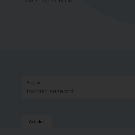
– uanset hvor du er i livet.
Søg på
Artikler