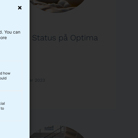
Optima
ed. You can
Video: Status på Optima
more
and how
ould
3. november 2023
Læs mere
ial
 to