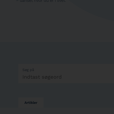
– uanset hvor du er i livet.
Søg på
Artikler