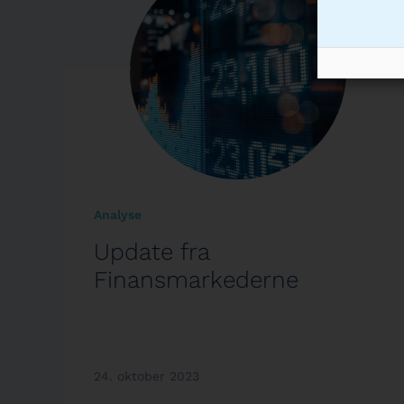
Analyse
Update fra
Finansmarkederne
24. oktober 2023