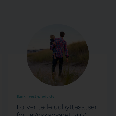
BankInvest-produkter
Forventede udbyttesatser
for regnskabsåret 2023