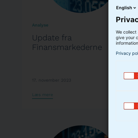
English
Privac
Analyse
We collect 
Update fra
give your c
information
Finansmarkederne
Privacy po
17. november 2023
Læs mere