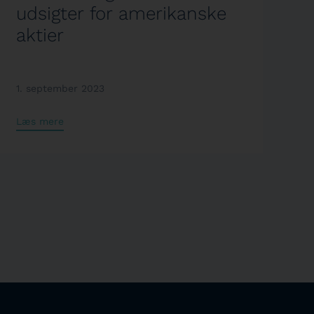
udsigter for amerikanske
aktier
1. september 2023
Læs mere