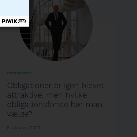
Kommentar
Obligationer er igen blevet
attraktive, men hvilke
obligationsfonde bør man
vælge?
5. oktober 2023