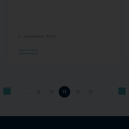
5. september 2023
Læs mere
...
9
10
11
12
13
...