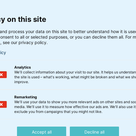
y on this site
Kommentar
and process your data on this site to better understand how it is us
Giganter trækket læsset:
onsent to all or selected purposes, or you can decline them all. For 
, see our privacy policy.
Magnificent Seven-
licy
aktierne stråler
Analytics
We'll collect information about your visit to our site. It helps us underst
the site is used – what's working, what might be broken and what we sh
8. november 2023
improve.
Læs mere
Remarketing
We'll use your data to show you more relevant ads on other sites and soc
media. We'll use it to measure how effective our ads are. We'll also use it
exclude you from campaigns that you might not like.
Accept all
Decline all