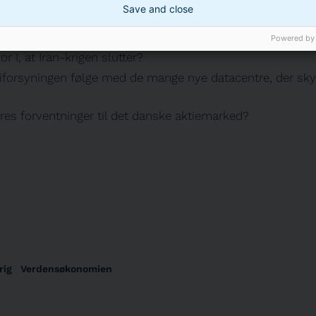
Save and close
etyder geopolitik ikke mere for markederne? Jeg forstår ik
 så positivt på aktier.
Powered by
or I, at Iran-krigen slutter?
iforsyningen følge med de mange nye datacentre, der sk
eres forventninger til det danske aktiemarked?
rig
Verdensøkonomien