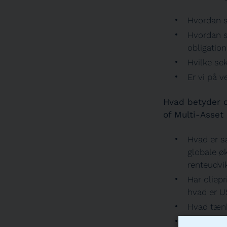
Hvordan s
Hvordan s
obligatio
Hvilke se
Er vi på v
Hvad betyder o
of Multi-Asset
Hvad er s
globale ø
renteudvi
Har oliep
hvad er US
Hvad tænk
Hvordan b