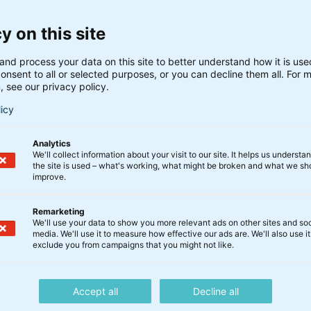
en og det danske boligmarked / Chefporteføljeforvalt
y on this site
ioner Anders Isager (18.53)
and process your data on this site to better understand how it is us
onsent to all or selected purposes, or you can decline them all. For 
åvirker den geopolitiske uro og de stigende energipriser 
, see our privacy policy.
ligmarked og de danske renter? Og hvilken renteudviklin
licy
 vi den kommende tid?
 boligen verdens vigtigste aktiv? Og hvad er den
Analytics
gste faktor for boligmarkedet?
We'll collect information about your visit to our site. It helps us underst
the site is used – what's working, what might be broken and what we sh
r boligpriserne udviklet sig historisk ift. renteudviklinge
improve.
endenserne inden for danskernes valg af lån?
Remarketing
var fra seerne (32.11)
We'll use your data to show you more relevant ads on other sites and soc
media. We'll use it to measure how effective our ads are. We'll also use it
exclude you from campaigns that you might not like.
 svare på spørgsmål som:
o på de amerikanske jobtal, eller er de "masseret" for at
Accept all
Decline all
 i Trumps fortælling?