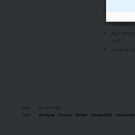
Hvorfor b
at I kan se
Hvornår tr
Kan energ
op?
Hvad er j
Dato:
10. juni 2026
Analyse
Trump
Aktier
Geopolitik
Handelsk
Tags: