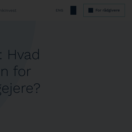
nkInvest
For rådgivere
ENG
t: Hvad
n for
gejere?