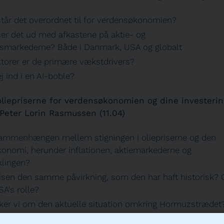
tår det overordnet til for verdensøkonomien?
er det ud med afkastene på aktie- og
nsmarkederne? Både i Danmark, USA og globalt
ktorer er de primære vækstdrivers?
ej ind i en AI-boble?
liepriserne for verdensøkonomien og dine investerin
 Peter Lorin Rasmussen (11.04)
ammenhængen mellem stigningen i oliepriserne og den
konomi, herunder inflationen, aktiemarkederne og
klingen?
risen den samme påvirkning, som den har haft historisk? 
A's rolle?
er vi om den aktuelle situation omkring Hormuzstrædet
ør du agere som investor?