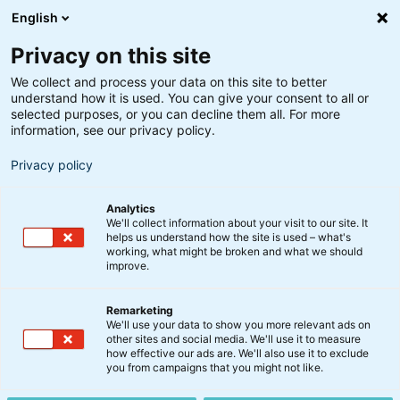
English
Privacy on this site
We collect and process your data on this site to better
understand how it is used. You can give your consent to all or
selected purposes, or you can decline them all. For more
information, see our privacy policy.
Privacy policy
Analytics
We'll collect information about your visit to our site. It
helps us understand how the site is used – what's
working, what might be broken and what we should
improve.
Remarketing
Kommentar
We'll use your data to show you more relevant ads on
Status på ‘Det flyvske
other sites and social media. We'll use it to measure
how effective our ads are. We'll also use it to exclude
forår’: Markederne
you from campaigns that you might not like.