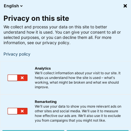
English
Privacy on this site
We collect and process your data on this site to better
understand how it is used. You can give your consent to all or
selected purposes, or you can decline them all. For more
information, see our privacy policy.
Privacy policy
Analytics
We'll collect information about your visit to our site. It
helps us understand how the site is used – what's
working, what might be broken and what we should
improve.
Remarketing
BankInvest-produkter
We'll use your data to show you more relevant ads on
Aconto-udbytte for
other sites and social media. We'll use it to measure
how effective our ads are. We'll also use it to exclude
regnskabsåret 2024
you from campaigns that you might not like.