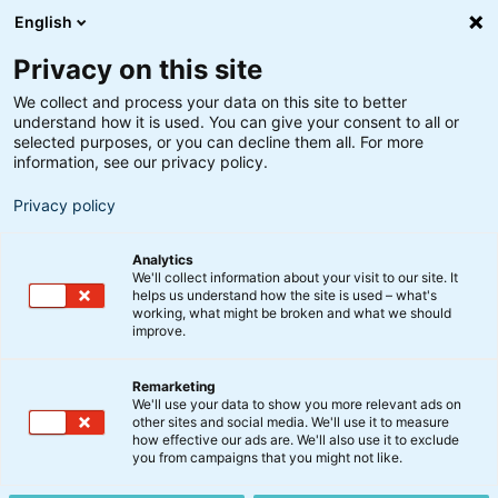
English
Privacy on this site
We collect and process your data on this site to better
understand how it is used. You can give your consent to all or
selected purposes, or you can decline them all. For more
information, see our privacy policy.
Privacy policy
Analytics
We'll collect information about your visit to our site. It
helps us understand how the site is used – what's
working, what might be broken and what we should
improve.
Remarketing
Kommentar
We'll use your data to show you more relevant ads on
Outlook 2025
other sites and social media. We'll use it to measure
how effective our ads are. We'll also use it to exclude
you from campaigns that you might not like.
30. december 2024