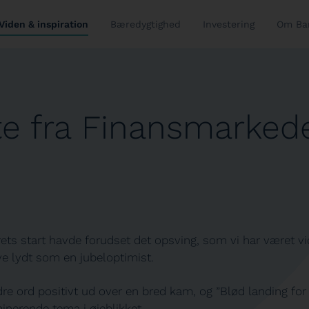
Viden & inspiration
Bæredygtighed
Investering
Om Ba
e fra Finansmarked
ets start
havde forudset det opsving, som vi har været v
e lydt som en jubeloptimist.
re ord positivt ud over en bred kam, og ”Blød landing fo
inerende tema i øjeblikket.