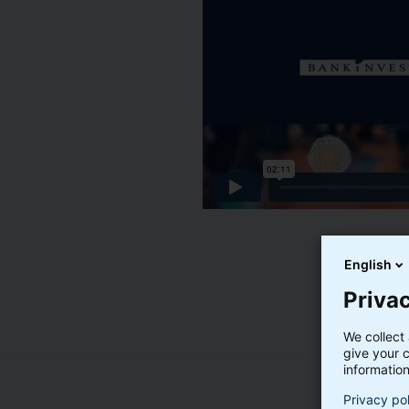
English
Privac
We collect 
give your c
information
Privacy po