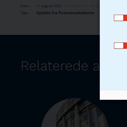
Dato:
17. august 2023
/ Opdateret: 21. oktober 2025
Update fra finansmarkederne
Tags:
Relaterede artikl