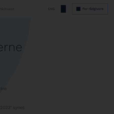
nkInvest
For rådgivere
ENG
erne
idne
r 2023” synes