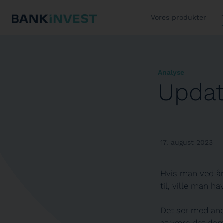
Vores produkter
Analyse
Updat
17. august 2023
Hvis man ved år
til,
ville
man
hav
Det ser med and
at være det dom