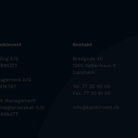
nkInvest
Kontakt
ding A/S
Bredgade 40
0895373
1260 København K
Danmark
nagement A/S
6416797
Tel. 77 30 90 00
Fax. 77 30 91 00
set Management
mæglerselskab A/S
info@bankinvest.dk
0896477