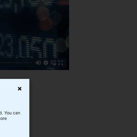
ed. You can
more