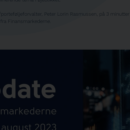
orteføljeforvalter, Peter Lorin Rasmussen, på 3 minutter 
fra Finansmarkederne.