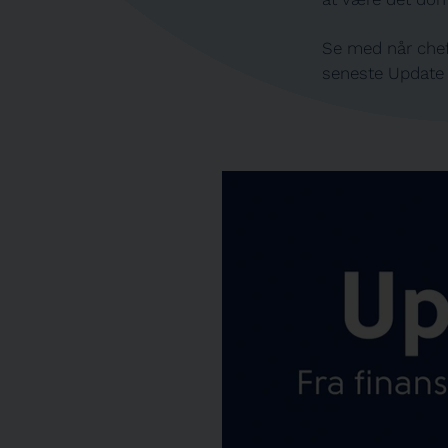
Se med når chefp
seneste Update 