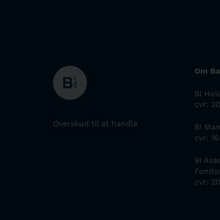
Om Ba
BI Hol
cvr: 2
Overskud til at handle
BI Ma
cvr: 1
BI As
Fonds
cvr: 2