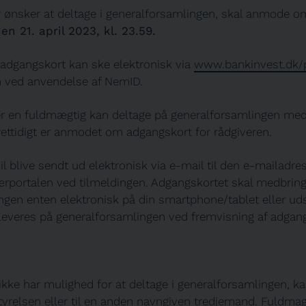
r ønsker at deltage i generalforsamlingen, skal anmode 
en 21. april 2023, kl. 23.59.
dgangskort kan ske elektronisk via
www.bankinvest.dk/p
n ved anvendelse af NemID.
er en fuldmægtig kan deltage på generalforsamlingen med 
rettidigt er anmodet om adgangskort for rådgiveren.
l blive sendt ud elektronisk via e-mail til den e-mailadres
ærportalen ved tilmeldingen. Adgangskortet skal medbringe
ngen enten elektronisk på din smartphone/tablet eller ud
veres på generalforsamlingen ved fremvisning af adgang
ikke har mulighed for at deltage i generalforsamlingen, ka
styrelsen eller til en anden navngiven tredjemand. Fuldma