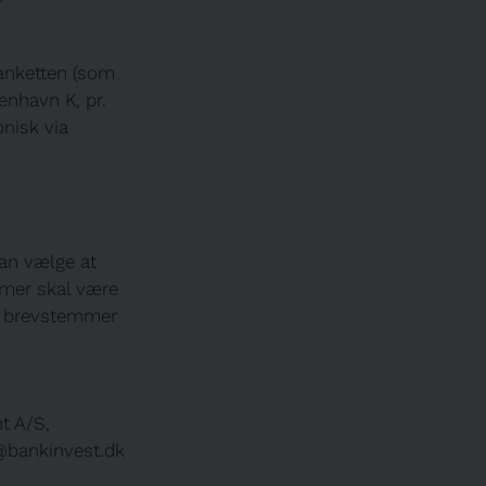
lanketten (som
nhavn K, pr.
onisk via
kan vælge at
mmer skal være
e brevstemmer
t A/S,
@bankinvest.dk