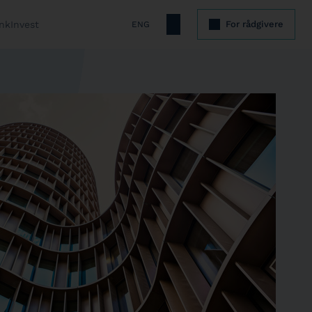
nkInvest
For rådgivere
ENG