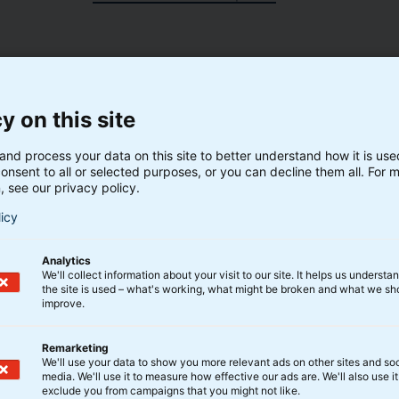
dr. generalforsamlingen
y on this site
and process your data on this site to better understand how it is us
onsent to all or selected purposes, or you can decline them all. For 
, see our privacy policy.
med dagsordenen og de fuldstændige forslag
licy
Analytics
We'll collect information about your visit to our site. It helps us underst
ater til bestyrelsen (bilag 1)
the site is used – what's working, what might be broken and what we sh
improve.
Remarketing
We'll use your data to show you more relevant ads on other sites and soc
media. We'll use it to measure how effective our ads are. We'll also use it
ilag 2)
exclude you from campaigns that you might not like.