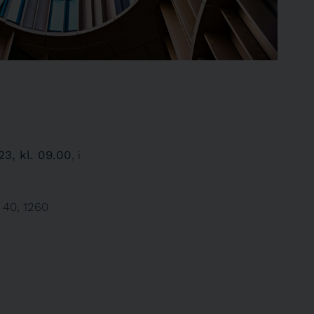
23, kl. 09.00
, i
 40, 1260