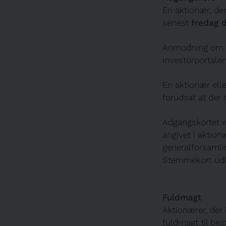
En aktionær, de
senest
fredag d
Anmodning om a
investorportale
En aktionær ell
forudsat at der 
Adgangskortet vi
angivet i aktion
generalforsamli
Stemmekort udle
Fuldmagt
Aktionærer, der 
fuldmagt til be