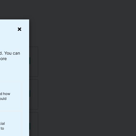
ed. You can
more
and how
ould
ial
 to