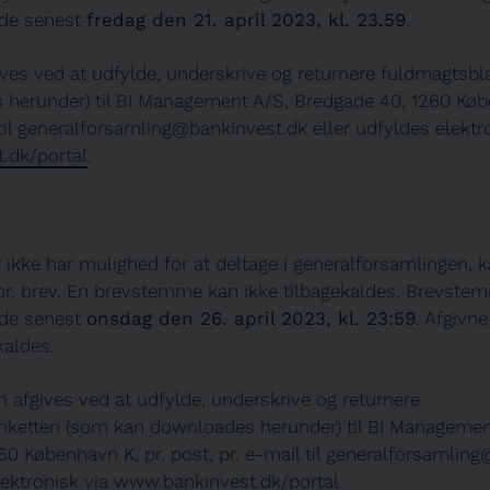
nde senest
fredag den 21. april 2023, kl. 23.59
.
ves ved at udfylde, underskrive og returnere fuldmagtsb
herunder) til BI Management A/S, Bredgade 40, 1260 Købe
til
generalforsamling@bankinvest.dk
eller udfyldes elektr
.dk/portal
.
 ikke har mulighed for at deltage i generalforsamlingen, 
r. brev. En brevstemme kan ikke tilbagekaldes. Brevste
nde senest
onsdag den 26. april 2023, kl. 23:59
. Afgivn
kaldes.
afgives ved at udfylde, underskrive og returnere
ketten (som kan downloades herunder) til BI Managemen
0 København K, pr. post, pr. e-mail til
generalforsamling
lektronisk via
www.bankinvest.dk/portal
.