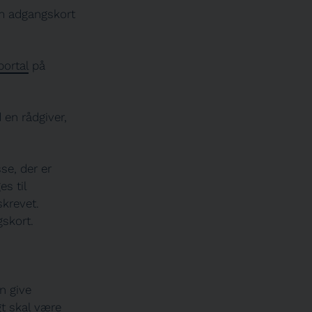
om adgangskort
ortal
på
en rådgiver,
se, der er
s til
skrevet.
skort.
n give
gt skal være