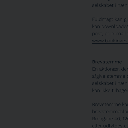
selskabet i hæ
Fuldmagt kan gi
kan downloades 
post, pr. e-mail 
www.bankinvest
Brevstemme
En aktionær, der
afgive stemme p
selskabet i hæ
kan ikke tilbage
Brevstemme kan 
brevstemmeblan
Bredgade 40, 126
eller udfyldes e