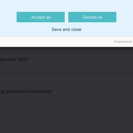
Accept all
Decline all
BI Erhvervsejendomme A/S
Save and close
Powered by
pporten 2022
og brevstemmeblanket