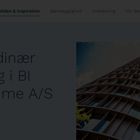
Viden & inspiration
Bæredygtighed
Investering
Om Ba
rdinær
 i BI
mme A/S