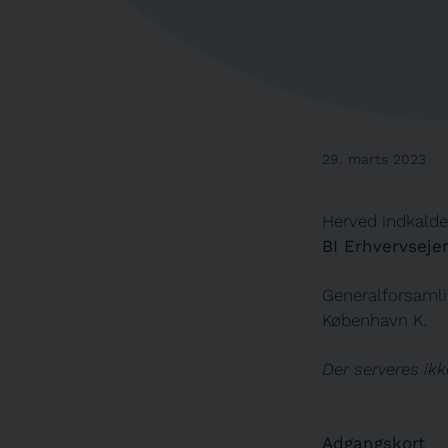
29. marts 2023
Herved indkalde
BI Erhvervsej
Generalforsamli
København K.
Der serveres ik
Adgangskort