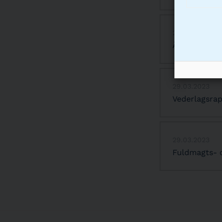
29.03.2023
Årsrapport 
29.03.2023
Vederlagsra
29.03.2023
Fuldmagts- 