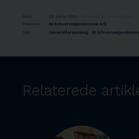
Dato:
29. marts 2023
/ Opdateret: 21. oktober 2025
BI Erhvervsejendomme A/S
Produkter:
Generalforsamling
BI Erhvervsejendomm
Tags:
Relaterede artikl