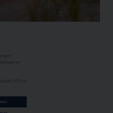
ningen
kInvest er
bsåret 2021 er
2021