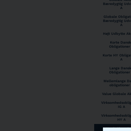
Bæredygtig Udvi
A
Globale Obligat
Bæredygtig Udvi
A
Højt Udbytte Ak
Korte Dansk
Obligationer
Korte HY Obliga
A
Lange Dans
Obligationer
Mellemlange D
obligationer
Value Globale Ak
Virksomhedsoblig
IG A
Virksomhedsoblig
HY A
Kapitalforeni