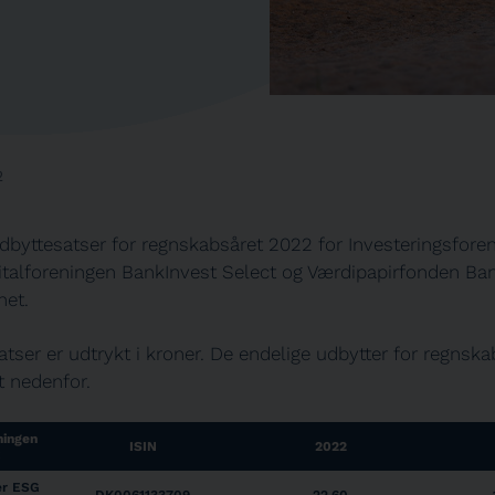
2
dbyttesatser for regnskabsåret 2022 for Investeringsfore
italforeningen BankInvest Select og Værdipapirfonden Ban
net.
tser er udtrykt i kroner. De endelige udbytter for regnska
t nedenfor.
ningen
ISIN
2022
er ESG