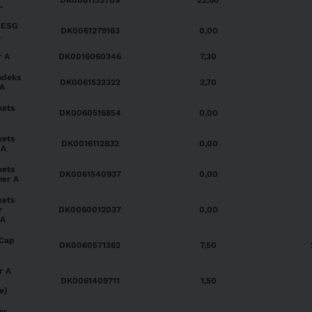
DK0061133709
22,60
L
 ESG
DK0061279163
0,00
A
r A
DK0016060346
7,30
ndeks
DK0061532322
2,70
 A
kets
DK0060516854
0,00
kets
DK0016112832
0,00
 A
kets
DK0061540937
0,00
ner A
kets
r
DK0060012037
0,00
 A
 Cap
DK0060571362
7,50
r A
DK0061409711
1,50
e)
er