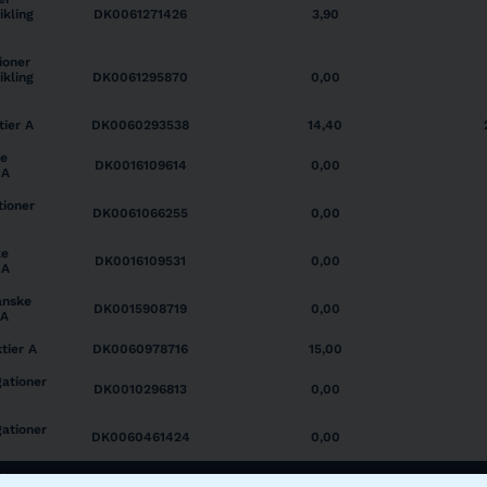
kling
DK0061271426
3,90
ioner
kling
DK0061295870
0,00
tier A
DK0060293538
14,40
e
DK0016109614
0,00
 A
tioner
DK0061066255
0,00
ke
DK0016109531
0,00
 A
anske
DK0015908719
0,00
 A
tier A
DK0060978716
15,00
ationer
DK0010296813
0,00
ationer
DK0060461424
0,00
ngen
ISIN
2022