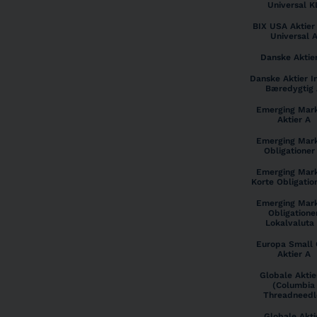
Universal K
BIX USA Aktier
Universal 
Danske Aktie
Danske Aktier I
Bæredygtig
Emerging Mar
Aktier A
Emerging Mar
Obligationer
Emerging Mar
Korte Obligatio
Emerging Mar
Obligatione
Lokalvaluta
Europa Small
Aktier A
Globale Aktie
(Columbia
Threadneedl
Globale Akti