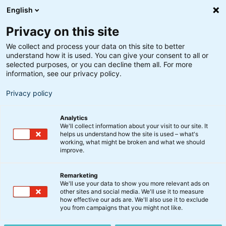
English
Privacy on this site
We collect and process your data on this site to better
understand how it is used. You can give your consent to all or
Aktier
selected purposes, or you can decline them all. For more
Value Globale Aktier: et
information, see our privacy policy.
stærkt bidrag til en robust
Privacy policy
aktie-portefølje
Analytics
We'll collect information about your visit to our site. It
helps us understand how the site is used – what's
12. december 2019
working, what might be broken and what we should
improve.
BankInvest lancerer et nyt aktieprodukt, Value
Remarketing
We'll use your data to show you more relevant ads on
Globale Aktier, som finder de ’billigste’ aktier inden
other sites and social media. We'll use it to measure
for hver sektor gennem en kombination af
how effective our ads are. We'll also use it to exclude
you from campaigns that you might not like.
kvantitativ og fundamental analyse.