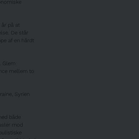
konomiske
 år på at
lse. De står
ppe af en hårdt
n. Glem
ance mellem to
raine, Syrien
 med både
rusler mod
ulistiske