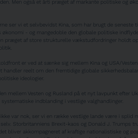
erden. Men også et årti præget af markante politiske og ø
ørne ser vi et selvbevidst Kina, som har brugt de seneste ti
s økonomi - og mangedoble den globale politiske indflyde
en præget af store strukturelle vækstudfordringer holdt o
itik.
koldfront er ved at sænke sig mellem Kina og USA/Veste
et handler reelt om den fremtidige globale sikkerhedsbal
politiske ideologier.
iden mellem Vesten og Rusland på et nyt lavpunkt efter Uk
 systematiske indblanding i vestlige valghandlinger.
kke var nok, ser vi en række vestlige lande være i splid
 selv. Storbritanniens Brexit-kaos og Donald J. Trumps t
t bliver akkompagneret af kraftige nationalistiske og pop