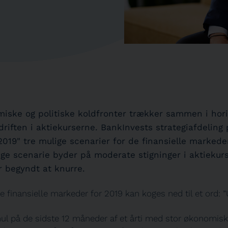
iske og politiske koldfronter trækker sammen i hor
iften i aktiekurserne. BankInvests strategiafdeling
019" tre mulige scenarier for de finansielle markeder
ge scenarie byder på moderate stigninger i aktiekurs
 begyndt at knurre.
e finansielle markeder for 2019 kan koges ned til et ord: ”
 hul på de sidste 12 måneder af et årti med stor økonomis