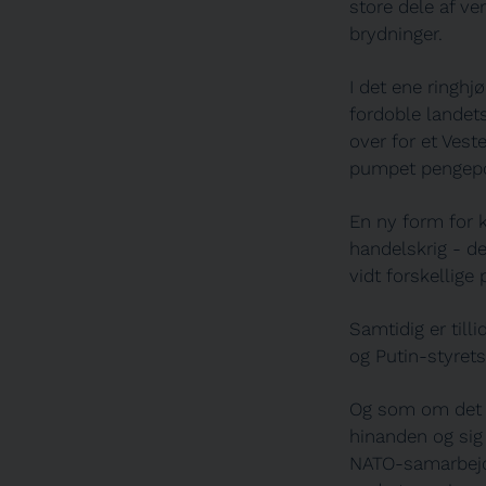
store dele af v
brydninger.
I det ene ringhj
fordoble landet
over for et Vest
pumpet pengepol
En ny form for 
handelskrig - d
vidt forskellige 
Samtidig er till
og Putin-styrets
Og som om det i
hinanden og sig
NATO-samarbejde