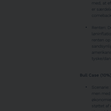
med, at e
er særdele
comeback 
Renten: D
løninflat
renten op
sandsynlig
amerikans
tyske/dan
Bull Case (10%
Scenarie:
men med et
økonomier
støttet a