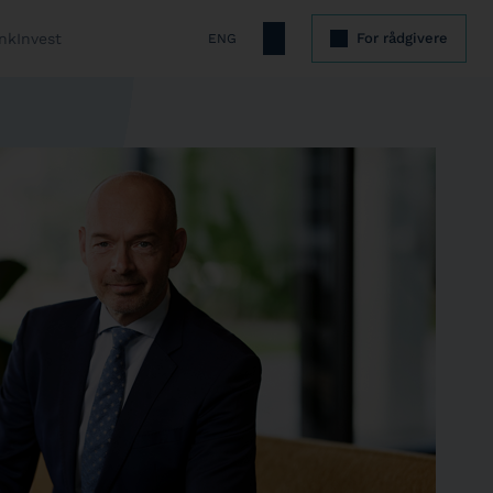
nkInvest
For rådgivere
ENG