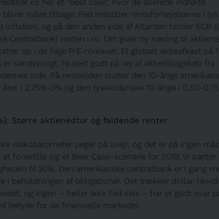
orestiller os her et ”best case”, hvor de allerede indførte
 bliver rullet tilbage. Fed indstiller renteforhøjelserne i lys
t inflation, og på den anden side af Atlanten holder ECB 
 Centralbank) renten i ro. Det giver ny næring til aktierne
latrer op i de høje P/E-niveauer. Et globalt aktieafkast på 
er sandsynligt, hjulpet godt på vej af aktietilbagekøb fra
dernes side. På rentesiden slutter den 10-årige amerikan
e året i 2,75%-3% og den tyske/danske 10-årige i 0,50-0,7
): Større aktienedtur og faldende renter
ske risikobarometer peger på uvejr, og det er på ingen må
 at forestille sig et Bear Case-scenarie for 2019. Vi sætter
gheden til 30%. Den amerikanske centralbank er i gang m
e i beholdningen af obligationer. Det trækker dollar-likvidi
edet, og ingen – heller ikke Fed selv – har et godt svar p
vil betyde for de finansielle markeder.