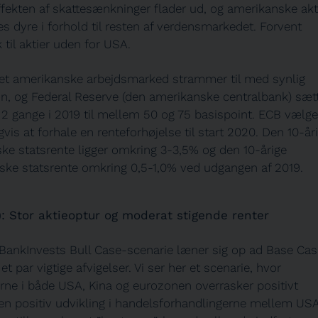
ffekten af skattesænkninger flader ud, og amerikanske akt
s dyre i forhold til resten af verdensmarkedet. Forvent
til aktier uden for USA.
et amerikanske arbejdsmarked strammer til med synlig
ion, og Federal Reserve (den amerikanske centralbank) sæt
 2 gange i 2019 til mellem 50 og 75 basispoint. ECB vælge
vis at forhale en renteforhøjelse til start 2020. Den 10-år
ke statsrente ligger omkring 3-3,5% og den 10-årige
ske statsrente omkring 0,5-1,0% ved udgangen af 2019.
): Stor aktieoptur og moderat stigende renter
 BankInvests Bull Case-scenarie læner sig op ad Base Cas
 par vigtige afvigelser. Vi ser her et scenarie, hvor
ne i både USA, Kina og eurozonen overrasker positivt
f en positiv udvikling i handelsforhandlingerne mellem US