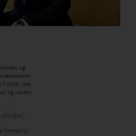
isonten og
 præsenterer
 i 2019. Det
er og renter.
Udfordret”.
ke fremgang i