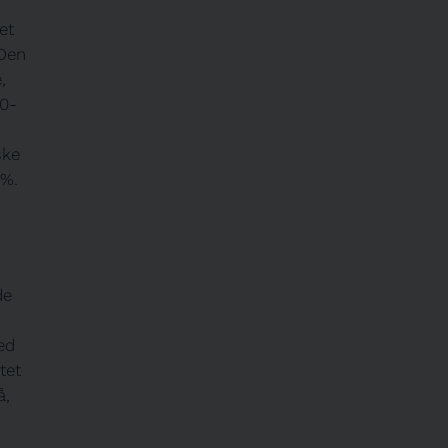
et
(Den
,
10-
ske
5%.
de
ed
tet
å,