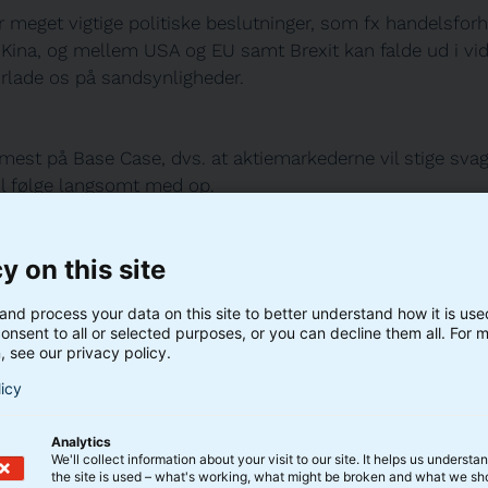
r meget vigtige politiske beslutninger, som fx handelsfor
ina, og mellem USA og EU samt Brexit kan falde ud i vidt
orlade os på sandsynligheder.
mest på Base Case, dvs. at aktiemarkederne vil stige svag
vil følge langsomt med op.
ehageligt stor sandsynlighed for, at det ikke går så nemt
y on this site
er vil bemærke, at det kedelige bjørne-scenarie er be
 chancerne for, at tyren igen kommer på græs.
and process your data on this site to better understand how it is us
onsent to all or selected purposes, or you can decline them all. For 
e tre scenarier således ud:
, see our privacy policy.
licy
): Moderate stigninger i aktier og renter
Analytics
We'll collect information about your visit to our site. It helps us underst
 Den globale, økonomiske vækst har toppet - men
the site is used – what's working, what might be broken and what we sh