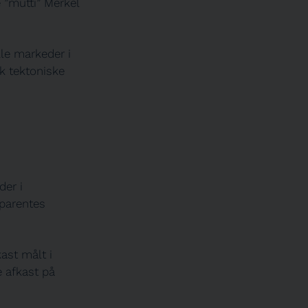
 ”mutti” Merkel
le markeder i
k tektoniske
der i
 parentes
ast målt i
 afkast på