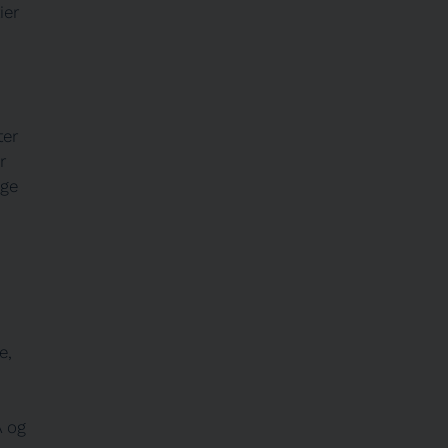
ier
ter
r
ige
e,
A og