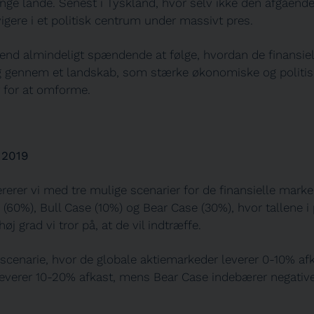
nge lande. Senest i Tyskland, hvor selv ikke den afgående
gere i et politisk centrum under massivt pres.
 end almindeligt spændende at følge, hvordan de finansiel
sig gennem et landskab, som stærke økonomiske og politis
 for at omforme.
 2019
rerer vi med tre mulige scenarier for de finansielle marke
(60%), Bull Case (10%) og Bear Case (30%), hvor tallene i
høj grad vi tror på, at de vil indtræffe.
scenarie, hvor de globale aktiemarkeder leverer 0-10% afk
leverer 10-20% afkast, mens Bear Case indebærer negative