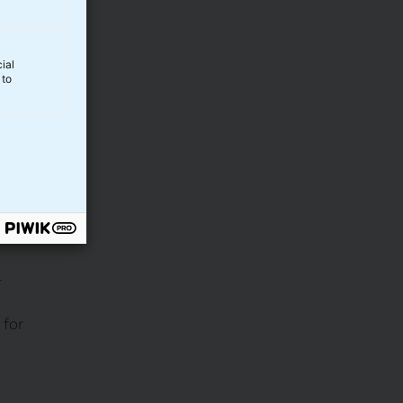
’ i
ial
 to
r
g
-
 for