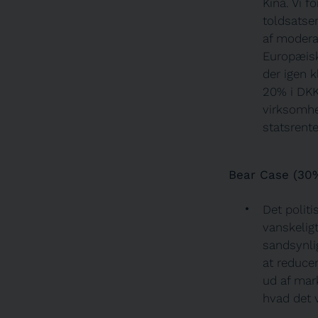
Kina. Vi f
toldsatser
af modera
Europæiske
der igen k
20% i DKK 
virksomhe
statsrent
Bear Case (30%
Det politi
vanskeligt
sandsynli
at reducer
ud af mark
hvad det 